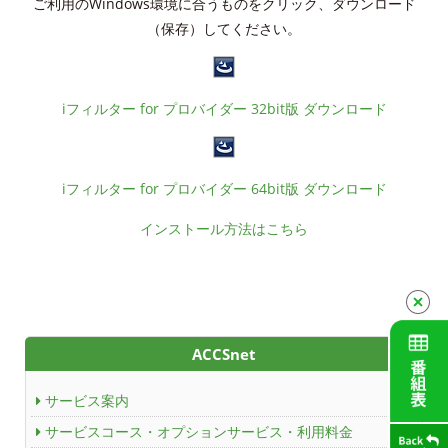
ご利用のWindows環境に合うものをクリック、ダウンロード
個人情報保護方針
（保存）してください。
人材募集
アクセス
iフィルター for プロバイダー 32bit版 ダウンロード
Service guidance (in English)
iフィルター for プロバイダー 64bit版 ダウンロード
Channel Table
インストール方法はこちら
ACCSTV
ACCSnet
Cable-plus Phone
ACCSnet
ACCSTV,ACCSnet&Cable-plus Phone Set
サービス案内
Service
サービスコース・オプションサービス・利用料金