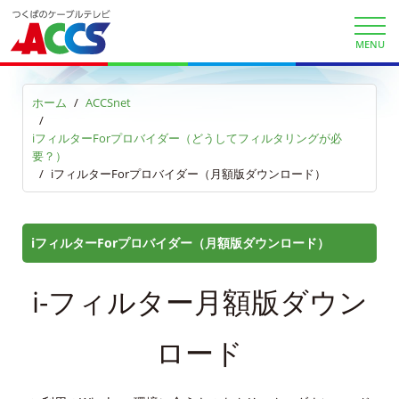
申込・資料請求
MENU
お問合せ
ホーム
ACCSnet
財団案内
iフィルターForプロバイダー（どうしてフィルタリングが必
ごあいさつ
要？）
iフィルターForプロバイダー（月額版ダウンロード）
沿革
ＡＣＣＳ40年のあゆみ
iフィルターForプロバイダー（月額版ダウンロード）
法人情報
i-フィルター月額版ダウン
ＡＣＣＳ番組基準
ロード
放送番組審議会議事録