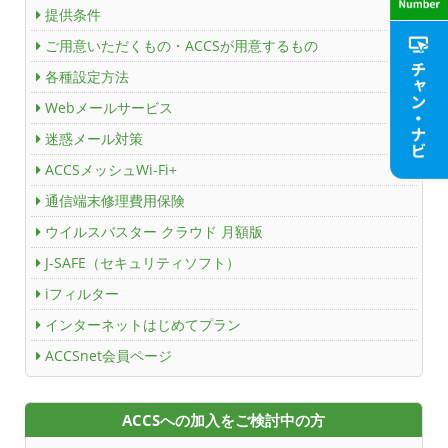
提供条件
ACCS Cable Connection
ご用意いただくもの・ACCSが用意するもの
各種設定方法
つくばもん（地域情報サイト）
Webメールサービス
迷惑メール対策
ACCSメッシュWi-Fi+
通信端末修理費用保険
ウイルスバスター クラウド 月額版
J-SAFE（セキュリティソフト）
iフィルター
インターネットはじめてプラン
ACCSnet会員ページ
ACCSへの加入をご検討中の方