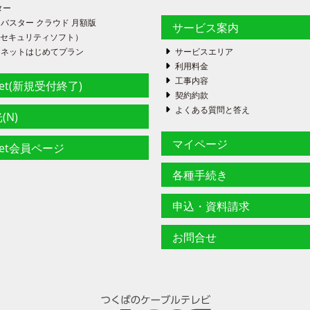
ター
バスター クラウド 月額版
サービス案内
FE（セキュリティソフト）
ーネットはじめてプラン
サービスエリア
利用料金
工事内容
net(新規受付終了)
契約約款
よくある質問と答え
(N)
マイページ
net会員ページ
各種手続き
申込・資料請求
お問合せ