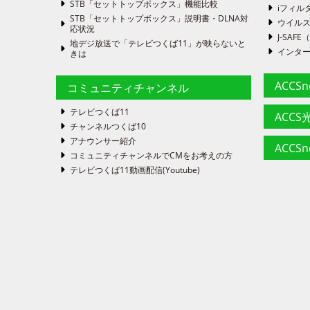
STB「セットトップボックス」機能比較
iフィル
STB「セットトップボックス」説明書・DLNA対
ウイルス
応状況
J-SA
地デジ放送で「テレビつくば11」が映らないと
インタ
きは
ACCS
コミュニティチャンネル
テレビつくば11
ACCS光
チャンネルつくば10
アナウンサー紹介
ACCS
コミュニティチャンネルでCMをお考えの方
テレビつくば11動画配信(Youtube)