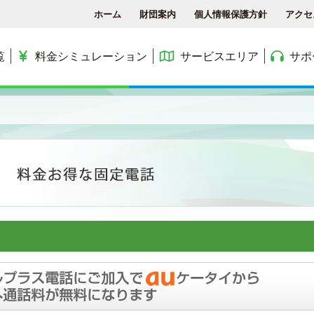
ホーム
財団案内
個人情報保護方針
アクセ
覧
料金シミュレーション
サービスエリア
サポ
各種手続き
ACCSTV
サービスエリア
料金シミュレーション
ACCS光 with NTT東日
アクセス
ACCSnetひかり
エリアマップ
利用料金
よくある質問と答え
ACCSnet(新規受付終了)
民間集合住宅
お問合せ
ケーブルプラス電話
公務員住宅
コミュニティチャンネル
公団・県営住宅