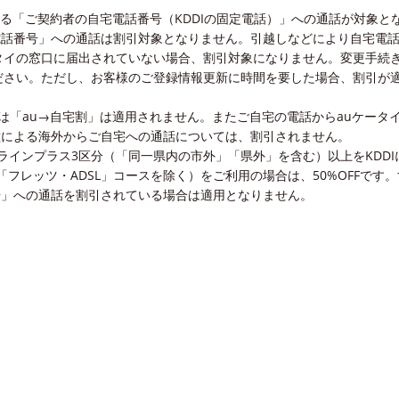
る「ご契約者の自宅電話番号（KDDIの固定電話）」への通話が対象と
電話番号」への通話は割引対象となりません。引越しなどにより自宅電
ータイの窓口に届出されていない場合、割引対象になりません。変更手続
ください。ただし、お客様のご登録情報更新に時間を要した場合、割引が
は「au→自宅割」は適用されません。またご自宅の電話からauケータ
種による海外からご自宅への通話については、割引されません。
ラインプラス3区分（「同一県内の市外」「県外」を含む）以上をKDDI
SL（「フレッツ・ADSL」コースを除く）をご利用の場合は、50%OFFです
号」への通話を割引されている場合は適用となりません。