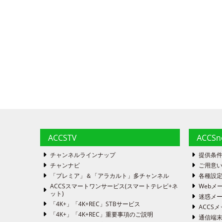
ACCSTV
ACCS
チャンネルラインナップ
提供条
チャンナビ
ご用意い
「プレミア」＆「アラカルト」多チャンネル
各種設
ACCSスマートワンサービス(スマートテレビ+ネ
Webメ
ット)
迷惑メ
「4K+」「4K+REC」STBサービス
ACCSメ
「4K+」「4K+REC」重要事項のご説明
通信端