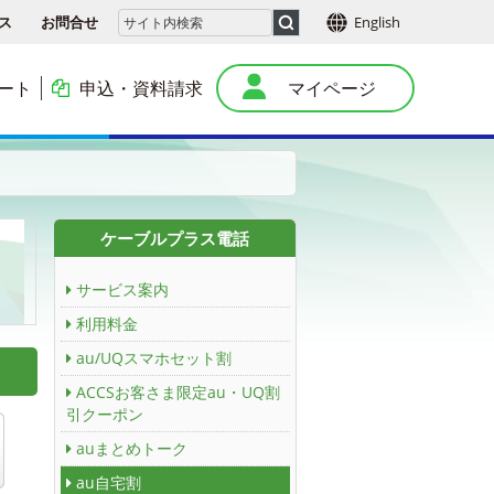
ス
お問合せ
English
ート
申込・資料請求
マイページ
本
ケーブルプラス電話
サービス案内
利用料金
au/UQスマホセット割
ACCSお客さま限定au・UQ割
引クーポン
auまとめトーク
au自宅割