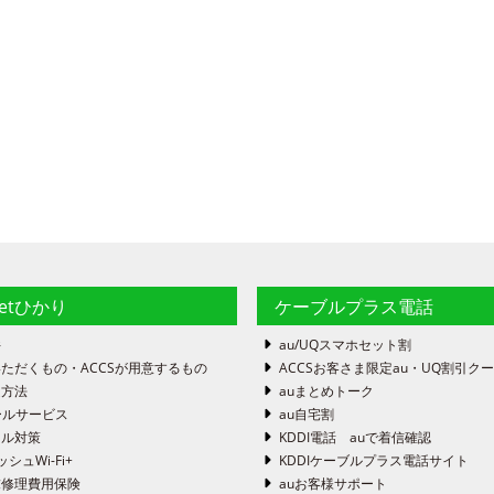
netひかり
ケーブルプラス電話
件
au/UQスマホセット割
ただくもの・ACCSが用意するもの
ACCSお客さま限定au・UQ割引ク
定方法
auまとめトーク
ールサービス
au自宅割
ール対策
KDDI電話 auで着信確認
ッシュWi-Fi+
KDDIケーブルプラス電話サイト
末修理費用保険
auお客様サポート