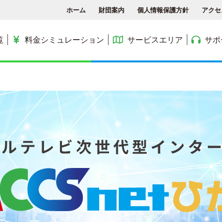
ホーム
財団案内
個人情報保護方針
アクセ
覧
料金シミュレーション
サービスエリア
サポ
各種手続き
ACCSTV
サービスエリア
料金シミュレーション
ACCS光 with NTT東日
アクセス
ACCSnetひかり
エリアマップ
利用料金
よくある質問と答え
ACCSnet(新規受付終了)
民間集合住宅
お問合せ
ケーブルプラス電話
公務員住宅
コミュニティチャンネル
公団・県営住宅