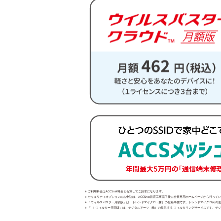
※ ご利用料金はACCSnet料金と合算してご請求になります。
※ セキュリティオプションのお申込は、ACCSnet設置工事完了後に会員専用ホームページから行って
※ 「ウィルスバスター月額版」は、トレンドマイクロ（株）の登録商標です。トレンドマイクロ㈱の
※ 「 ｉ-フィルター月額版」は、デジタルアーツ（株）の提供する フィルタリングサービスです。