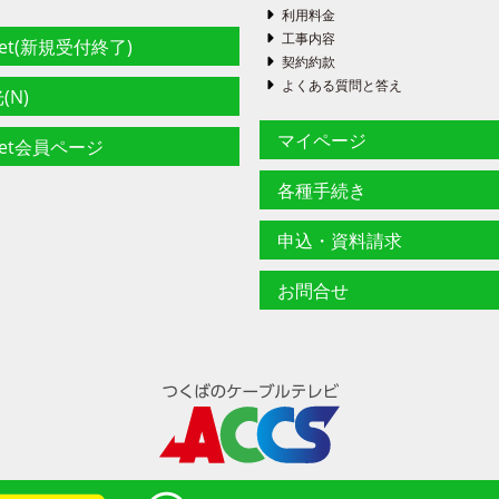
利用料金
工事内容
net(新規受付終了)
契約約款
よくある質問と答え
(N)
マイページ
net会員ページ
各種手続き
申込・資料請求
お問合せ