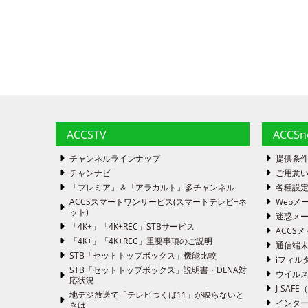
ACCSTV
ACCS
チャンネルラインナップ
提供条
チャンナビ
ご用意い
「プレミア」＆「アラカルト」多チャンネル
各種設
ACCSスマートワンサービス(スマートテレビ+ネ
Webメ
ット)
迷惑メ
「4K+」「4K+REC」STBサービス
ACCSメ
「4K+」「4K+REC」重要事項のご説明
通信端
STB「セットトップボックス」機能比較
iフィル
STB「セットトップボックス」説明書・DLNA対
ウイルス
応状況
J-SA
地デジ放送で「テレビつくば11」が映らないと
インタ
きは