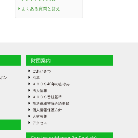
よくある質問と答え
財団案内
ごあいさつ
ーポン
沿革
ＡＣＣＳ40年のあゆみ
法人情報
ＡＣＣＳ番組基準
放送番組審議会議事録
個人情報保護方針
人材募集
アクセス
Service guidance (in English)