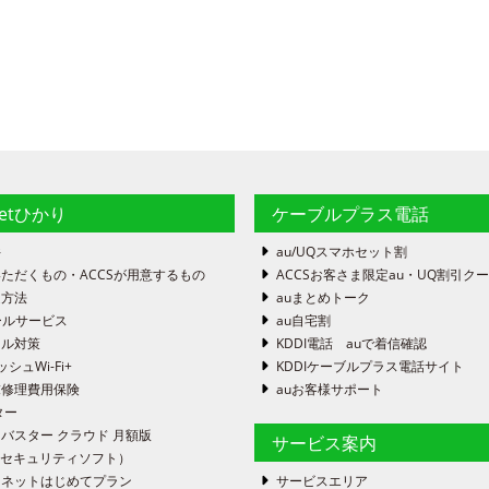
netひかり
ケーブルプラス電話
件
au/UQスマホセット割
ただくもの・ACCSが用意するもの
ACCSお客さま限定au・UQ割引ク
定方法
auまとめトーク
ールサービス
au自宅割
ール対策
KDDI電話 auで着信確認
ッシュWi-Fi+
KDDIケーブルプラス電話サイト
末修理費用保険
auお客様サポート
ター
バスター クラウド 月額版
サービス案内
FE（セキュリティソフト）
ーネットはじめてプラン
サービスエリア