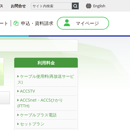
ス
お問合せ
English
ート
申込・資料請求
マイページ
本
利用料金
ケーブル使用料(再放送サービ
ス)
ACCSTV
ACCSnet・ACCSひかり
(FTTH)
ケーブルプラス電話
セットプラン