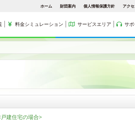
ホーム
財団案内
個人情報保護方針
アクセ
覧
料金シミュレーション
サービスエリア
サポ
各種手続き
ACCSTV
サービスエリア
料金シミュレーション
ACCS光 with NTT東日
アクセス
ACCSnetひかり
エリアマップ
利用料金
よくある質問と答え
ACCSnet(新規受付終了)
民間集合住宅
お問合せ
ケーブルプラス電話
公務員住宅
コミュニティチャンネル
公団・県営住宅
<戸建住宅の場合>