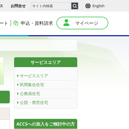
ス
お問合せ
English
ート
申込・資料請求
マイページ
本
サービスエリア
サービスエリア
民間集合住宅
公務員住宅
公団・県営住宅
ACCSへの加入をご検討中の方