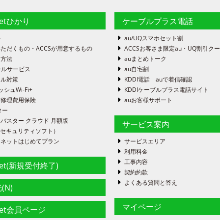
netひかり
ケーブルプラス電話
件
au/UQスマホセット割
ただくもの・ACCSが用意するもの
ACCSお客さま限定au・UQ割引ク
定方法
auまとめトーク
ールサービス
au自宅割
ール対策
KDDI電話 auで着信確認
ッシュWi-Fi+
KDDIケーブルプラス電話サイト
末修理費用保険
auお客様サポート
ター
バスター クラウド 月額版
サービス案内
FE（セキュリティソフト）
ーネットはじめてプラン
サービスエリア
利用料金
工事内容
net(新規受付終了)
契約約款
よくある質問と答え
(N)
マイページ
net会員ページ