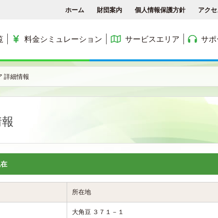
ホーム
財団案内
個人情報保護方針
アクセ
覧
料金シミュレーション
サービスエリア
サポ
各種手続き
ACCSTV
サービスエリア
料金シミュレーション
ACCS光 with NTT東日
 詳細情報
アクセス
ACCSnetひかり
エリアマップ
利用料金
よくある質問と答え
ACCSnet(新規受付終了)
民間集合住宅
情報
お問合せ
ケーブルプラス電話
公務員住宅
コミュニティチャンネル
公団・県営住宅
現在
所在地
大角豆 ３７１－１