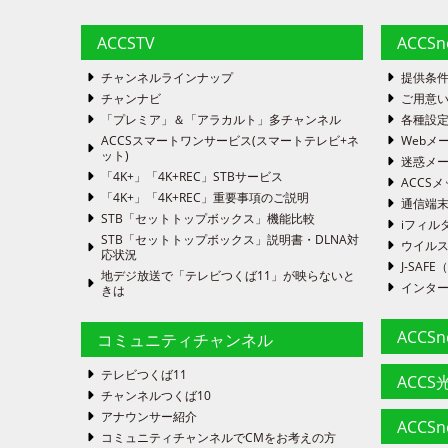
ACCSTV
ACCS
チャンネルラインナップ
提供条
チャンナビ
ご用意い
「プレミア」＆「アラカルト」多チャンネル
各種設
ACCSスマートワンサービス(スマートテレビ+ネ
Webメ
ット)
迷惑メ
「4K+」「4K+REC」STBサービス
ACCSメ
「4K+」「4K+REC」重要事項のご説明
通信端
STB「セットトップボックス」機能比較
iフィル
STB「セットトップボックス」説明書・DLNA対
ウイルス
応状況
J-SA
地デジ放送で「テレビつくば11」が映らないと
インタ
きは
ACCS
コミュニティチャンネル
テレビつくば11
ACCS光
チャンネルつくば10
アナウンサー紹介
ACCS
コミュニティチャンネルでCMをお考えの方