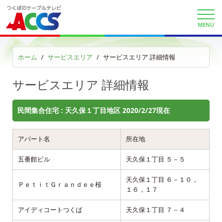
ACCSTV,ACCSnet&Cable-plus Phone Set
Service
MENU
ACCS Cable Connection
ホーム
サービスエリア
サービスエリア 詳細情報
つくばもん（地域情報サイト）
サービスエリア 詳細情報
民間集合住宅 : 天久保１丁目地区 2020/2/27現在
アパート名
所在地
五番館ビル
天久保１丁目 ５－５
天久保１丁目 ６－１０，
ＰｅｔｉｔＧｒａｎｄｅｅ桜
１６，１７
アイディコートつくば
天久保１丁目 ７－４