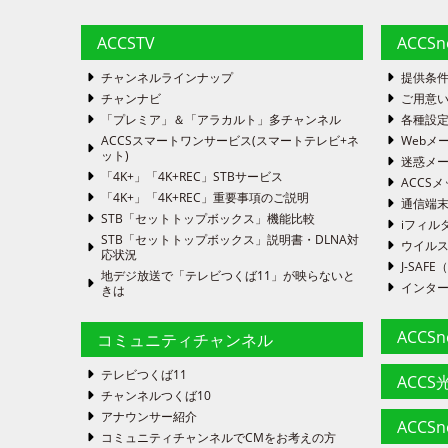
ACCSTV
ACCS
チャンネルラインナップ
提供条
チャンナビ
ご用意い
「プレミア」＆「アラカルト」多チャンネル
各種設
ACCSスマートワンサービス(スマートテレビ+ネ
Webメ
ット)
迷惑メ
「4K+」「4K+REC」STBサービス
ACCSメ
「4K+」「4K+REC」重要事項のご説明
通信端
STB「セットトップボックス」機能比較
iフィル
STB「セットトップボックス」説明書・DLNA対
ウイルス
応状況
J-SA
地デジ放送で「テレビつくば11」が映らないと
インタ
きは
ACCS
コミュニティチャンネル
テレビつくば11
ACCS光
チャンネルつくば10
アナウンサー紹介
ACCS
コミュニティチャンネルでCMをお考えの方