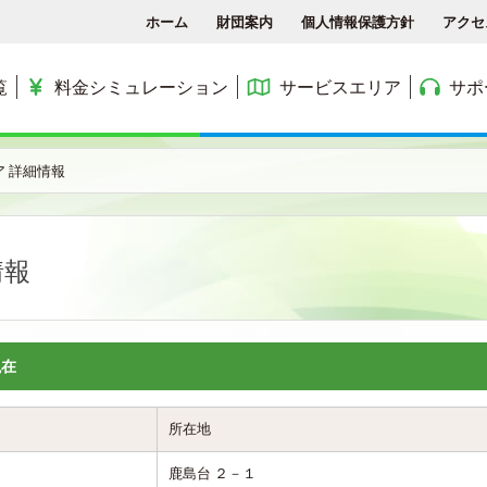
ホーム
財団案内
個人情報保護方針
アクセ
覧
料金シミュレーション
サービスエリア
サポ
各種手続き
ACCSTV
サービスエリア
料金シミュレーション
ACCS光 with NTT東日
 詳細情報
アクセス
ACCSnetひかり
エリアマップ
利用料金
よくある質問と答え
ACCSnet(新規受付終了)
民間集合住宅
情報
お問合せ
ケーブルプラス電話
公務員住宅
コミュニティチャンネル
公団・県営住宅
現在
所在地
鹿島台 ２－１