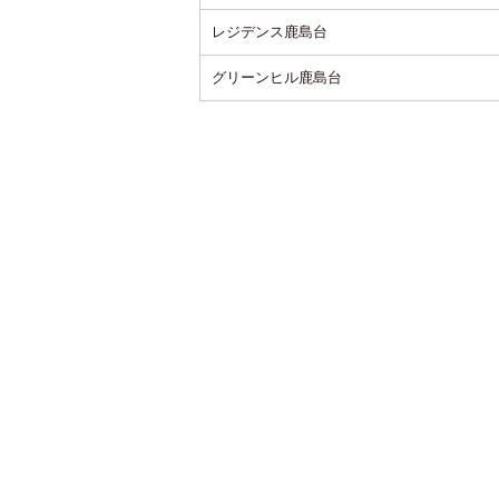
レジデンス鹿島台
グリーンヒル鹿島台