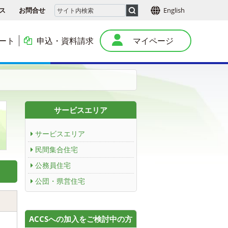
ス
お問合せ
English
ート
申込・資料請求
マイページ
本
サービスエリア
サービスエリア
民間集合住宅
公務員住宅
公団・県営住宅
ACCSへの加入をご検討中の方