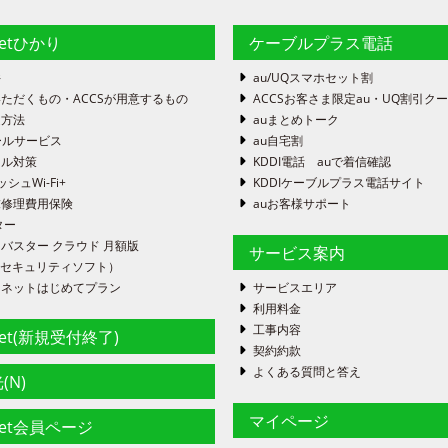
netひかり
ケーブルプラス電話
件
au/UQスマホセット割
ただくもの・ACCSが用意するもの
ACCSお客さま限定au・UQ割引ク
定方法
auまとめトーク
ールサービス
au自宅割
ール対策
KDDI電話 auで着信確認
ッシュWi-Fi+
KDDIケーブルプラス電話サイト
末修理費用保険
auお客様サポート
ター
バスター クラウド 月額版
サービス案内
FE（セキュリティソフト）
ーネットはじめてプラン
サービスエリア
利用料金
工事内容
net(新規受付終了)
契約約款
よくある質問と答え
(N)
マイページ
net会員ページ