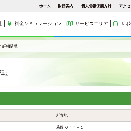
ホーム
財団案内
個人情報保護方針
アクセ
覧
料金シミュレーション
サービスエリア
サポ
各種手続き
ACCSTV
サービスエリア
料金シミュレーション
ACCS光 with NTT東日
 詳細情報
アクセス
ACCSnetひかり
エリアマップ
利用料金
よくある質問と答え
ACCSnet(新規受付終了)
民間集合住宅
情報
お問合せ
ケーブルプラス電話
公務員住宅
コミュニティチャンネル
公団・県営住宅
所在地
苅間 ６７７－１