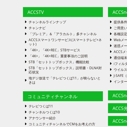
ACCSTV
ACCS
チャンネルラインナップ
提供条
チャンナビ
ご用意い
「プレミア」＆「アラカルト」多チャンネル
各種設
ACCSスマートワンサービス(スマートテレビ+ネ
Webメ
ット)
迷惑メ
「4K+」「4K+REC」STBサービス
ACCSメ
「4K+」「4K+REC」重要事項のご説明
通信端
STB「セットトップボックス」機能比較
iフィル
STB「セットトップボックス」説明書・DLNA対
ウイルス
応状況
J-SA
地デジ放送で「テレビつくば11」が映らないと
インタ
きは
ACCS
コミュニティチャンネル
テレビつくば11
ACCS光
チャンネルつくば10
アナウンサー紹介
ACCS
コミュニティチャンネルでCMをお考えの方