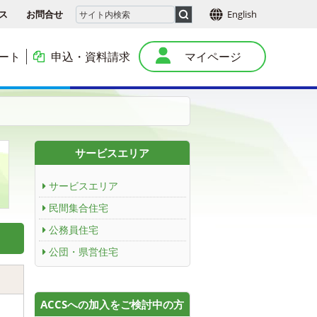
ス
お問合せ
English
ート
申込・資料請求
マイページ
本
サービスエリア
サービスエリア
民間集合住宅
公務員住宅
公団・県営住宅
ACCSへの加入をご検討中の方