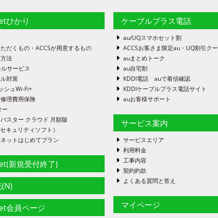
netひかり
ケーブルプラス電話
件
au/UQスマホセット割
ただくもの・ACCSが用意するもの
ACCSお客さま限定au・UQ割引ク
定方法
auまとめトーク
ールサービス
au自宅割
ール対策
KDDI電話 auで着信確認
ッシュWi-Fi+
KDDIケーブルプラス電話サイト
末修理費用保険
auお客様サポート
ター
バスター クラウド 月額版
サービス案内
FE（セキュリティソフト）
ーネットはじめてプラン
サービスエリア
利用料金
工事内容
net(新規受付終了)
契約約款
よくある質問と答え
(N)
マイページ
net会員ページ