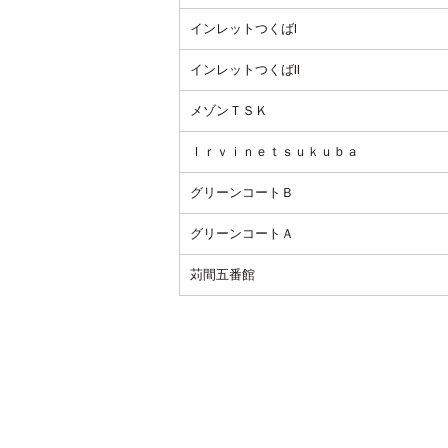
インレットつくばⅠ
インレットつくばⅡ
メゾンＴＳＫ
Ｉｒｖｉｎｅｔｓｕｋｕｂａ
グリーンコートＢ
グリーンコートＡ
苅間五番館