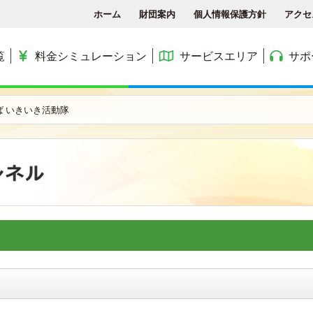
ホーム
財団案内
個人情報保護方針
アクセ
覧
料金シミュレーション
サービスエリア
サポ
各種手続き
ACCSTV
サービスエリア
料金シミュレーション
ACCS光 with NTT東日
ば いきいき活動隊
アクセス
ACCSnetひかり
エリアマップ
利用料金
よくある質問と答え
ACCSnet(新規受付終了)
民間集合住宅
お問合せ
ケーブルプラス電話
公務員住宅
コミュニティチャンネル
公団・県営住宅