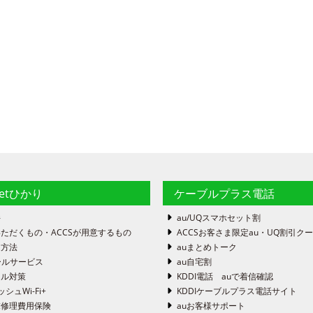
netひかり
ケーブルプラス電話
件
au/UQスマホセット割
ただくもの・ACCSが用意するもの
ACCSお客さま限定au・UQ割引ク
定方法
auまとめトーク
ールサービス
au自宅割
ール対策
KDDI電話 auで着信確認
ッシュWi-Fi+
KDDIケーブルプラス電話サイト
末修理費用保険
auお客様サポート