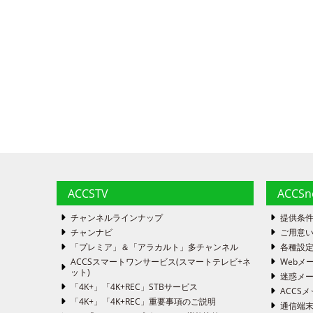
ACCSTV
ACCS
チャンネルラインナップ
提供条
チャンナビ
ご用意い
「プレミア」＆「アラカルト」多チャンネル
各種設
ACCSスマートワンサービス(スマートテレビ+ネ
Webメ
ット)
迷惑メ
「4K+」「4K+REC」STBサービス
ACCSメ
「4K+」「4K+REC」重要事項のご説明
通信端