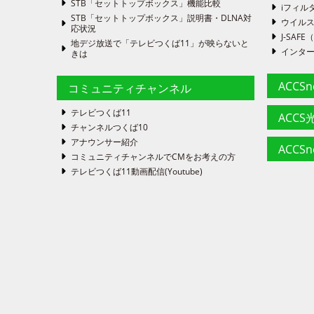
STB「セットトップボックス」機能比較
iフィル
STB「セットトップボックス」説明書・DLNA対
ウイルス
応状況
J-SA
地デジ放送で「テレビつくば11」が映らないと
インタ
きは
ACCS
コミュニティチャンネル
テレビつくば11
ACCS光
チャンネルつくば10
アナウンサー紹介
ACCS
コミュニティチャンネルでCMをお考えの方
テレビつくば11動画配信(Youtube)