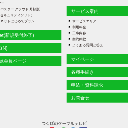
ター
バスター クラウド 月額版
サービス案内
FE（セキュリティソフト）
ーネットはじめてプラン
サービスエリア
利用料金
工事内容
net(新規受付終了)
契約約款
よくある質問と答え
(N)
マイページ
net会員ページ
各種手続き
申込・資料請求
お問合せ