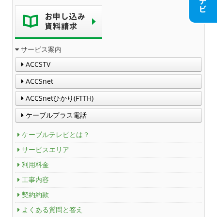
個人情報保護方針
人材募集
アクセス
サービス案内
ACCSTV
Service guidance (in English)
ACCSnet
ACCSnetひかり(FTTH)
Channel Table
ケーブルプラス電話
ACCSTV
ケーブルテレビとは？
ACCSnet
サービスエリア
利用料金
Cable-plus Phone
工事内容
ACCSTV,ACCSnet&Cable-plus Phone Set
契約約款
Service
よくある質問と答え