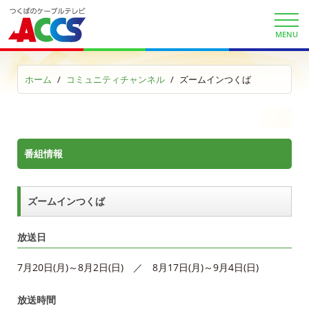
auお客様サポート
MENU
サービス案内
サービスエリア
ホーム
コミュニティチャンネル
ズームインつくば
利用料金
工事内容
番組情報
契約約款
ズームインつくば
よくある質問と答え
放送日
マイページ
7月20日(月)～8月2日(日) ／ 8月17日(月)～9月4日(日)
各種手続き
放送時間