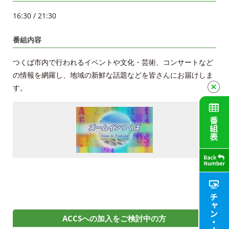
申込・資料請求
16:30 / 21:30
お問合せ
番組内容
財団案内
つくば市内で行われるイベントや文化・芸術、コンサートなど
の情報を網羅し、地域の新鮮な話題などを皆さんにお届けしま
ごあいさつ
す。
沿革
ＡＣＣＳ40年のあゆみ
法人情報
ＡＣＣＳ番組基準
放送番組審議会議事録
ACCSへの加入をご検討中の方