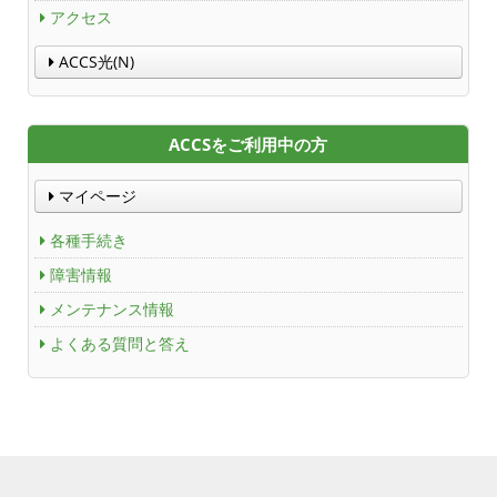
ACCS Cable Connection
アクセス
ACCS光(N)
つくばもん（地域情報サイト）
ACCSをご利用中の方
マイページ
各種手続き
障害情報
メンテナンス情報
よくある質問と答え