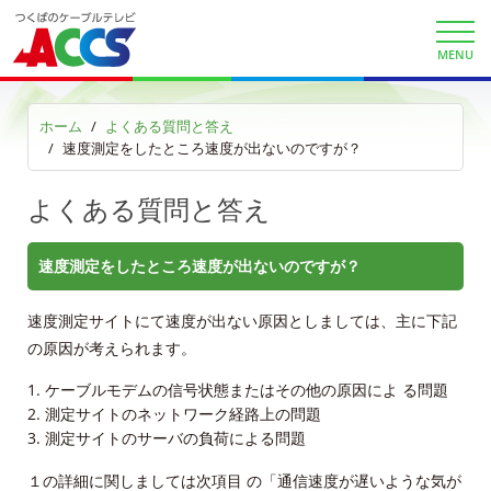
サービス案内
MENU
サービスエリア
利用料金
ホーム
よくある質問と答え
速度測定をしたところ速度が出ないのですが？
工事内容
よくある質問と答え
契約約款
速度測定をしたところ速度が出ないのですが？
よくある質問と答え
速度測定サイトにて速度が出ない原因としましては、主に下記
マイページ
の原因が考えられます。
ケーブルモデムの信号状態またはその他の原因によ る問題
各種手続き
測定サイトのネットワーク経路上の問題
測定サイトのサーバの負荷による問題
申込・資料請求
１の詳細に関しましては次項目 の「通信速度が遅いような気が