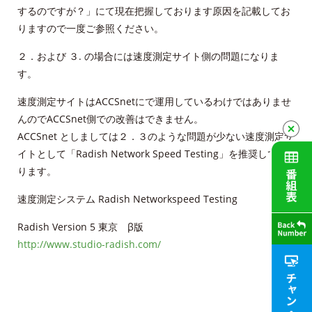
お問合せ
するのですが？」にて現在把握しております原因を記載してお
りますので一度ご参照ください。
財団案内
２．および ３. の場合には速度測定サイト側の問題になりま
す。
ごあいさつ
速度測定サイトはACCSnetにで運用しているわけではありませ
沿革
んのでACCSnet側での改善はできません。
ACCSnet としましては２．３のような問題が少ない速度測定サ
ＡＣＣＳ40年のあゆみ
イトとして「Radish Network Speed Testing」を推奨してお
ります。
法人情報
速度測定システム Radish Networkspeed Testing
ＡＣＣＳ番組基準
Radish Version 5 東京 β版
http://www.studio-radish.com/
放送番組審議会議事録
個人情報保護方針
人材募集