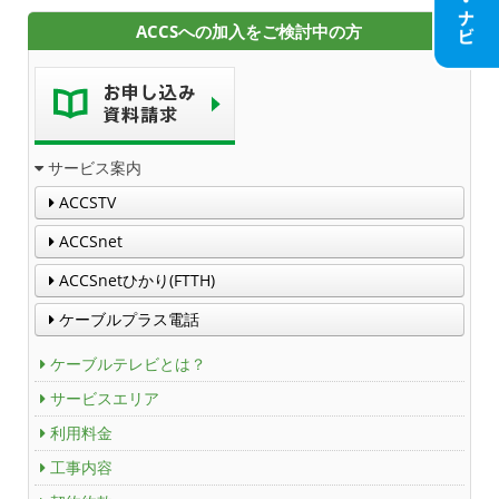
ACCSへの加入をご検討中の方
アクセス
Service guidance (in English)
サービス案内
Channel Table
ACCSTV
ACCSTV
ACCSnet
ACCSnet
ACCSnetひかり(FTTH)
ケーブルプラス電話
Cable-plus Phone
ケーブルテレビとは？
ACCSTV,ACCSnet&Cable-plus Phone Set
サービスエリア
Service
利用料金
ACCS Cable Connection
工事内容