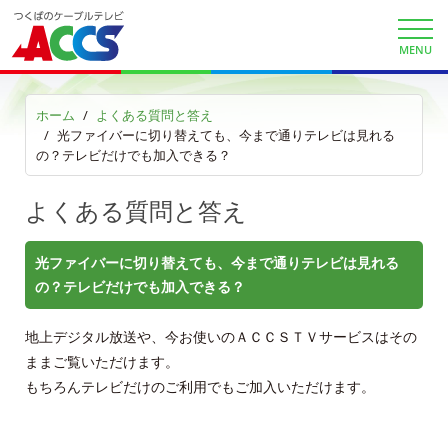
ケーブルプラス電話
MENU
au/UQスマホセット割
ホーム
よくある質問と答え
ACCSお客さま限定au・UQ割引クーポン
光ファイバーに切り替えても、今まで通りテレビは見れる
の？テレビだけでも加入できる？
auまとめトーク
よくある質問と答え
au自宅割
光ファイバーに切り替えても、今まで通りテレビは見れる
KDDI電話 auで着信確認
の？テレビだけでも加入できる？
KDDIケーブルプラス電話サイト
地上デジタル放送や、今お使いのＡＣＣＳＴＶサービスはその
ままご覧いただけます。
auお客様サポート
もちろんテレビだけのご利用でもご加入いただけます。
サービス案内