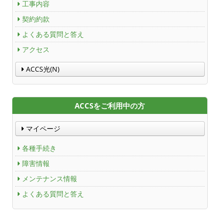
工事内容
財団案内
契約約款
よくある質問と答え
ごあいさつ
アクセス
沿革
ACCS光(N)
ＡＣＣＳ40年のあゆみ
ACCSをご利用中の方
法人情報
マイページ
ＡＣＣＳ番組基準
各種手続き
放送番組審議会議事録
障害情報
メンテナンス情報
個人情報保護方針
よくある質問と答え
人材募集