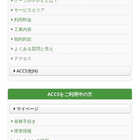
ケーブルテレビとは？
サービスエリア
沿革
利用料金
ＡＣＣＳ40年のあゆみ
工事内容
契約約款
法人情報
よくある質問と答え
ＡＣＣＳ番組基準
アクセス
ACCS光(N)
放送番組審議会議事録
個人情報保護方針
ACCSをご利用中の方
人材募集
マイページ
アクセス
各種手続き
障害情報
Service guidance (in English)