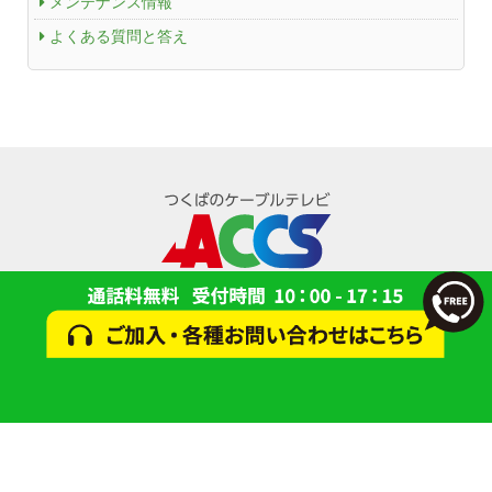
メンテナンス情報
よくある質問と答え
Channel Table
ACCSTV
ACCSnet
Cable-plus Phone
ACCSTV,ACCSnet&Cable-plus Phone Set
Service
ACCS Cable Connection
つくばもん（地域情報サイト）
© 2024 一般財団法人 研究学園都市コミュニティケーブルサービス(ACCS)