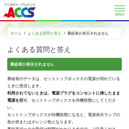
au/UQスマホセット割
ACCSお客さま限定au・UQ割引クーポン
MENU
auまとめトーク
ホーム
よくある質問と答え
番組表が表示されません
au自宅割
よくある質問と答え
KDDI電話 auで着信確認
番組表が表示されません
KDDIケーブルプラス電話サイト
番組表のデータは、セットトップボックスの電源が切れている
auお客様サポート
ときに受信します。
利用されてないときは、電源プラグをコンセントに挿したまま
サービス案内
電源を切り
、セットトップボックスを待機状態にしてくださ
い。
サービスエリア
セットトップボックスが待機状態になると、電源表示ランプの
色が赤またはオレンジ色となります。
利用料金
番組表データの受信は時間がかかりますので、ご注意くださ