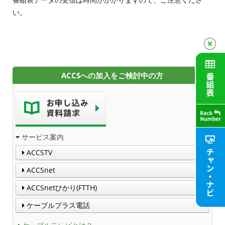
い。
工事内容
契約約款
よくある質問と答え
ACCSへの加入をご検討中の方
マイページ
各種手続き
サービス案内
申込・資料請求
ACCSTV
お問合せ
ACCSnet
ACCSnetひかり(FTTH)
財団案内
ケーブルプラス電話
ごあいさつ