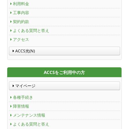
利用料金
工事内容
ごあいさつ
契約約款
沿革
よくある質問と答え
アクセス
ＡＣＣＳ40年のあゆみ
ACCS光(N)
法人情報
ＡＣＣＳ番組基準
ACCSをご利用中の方
放送番組審議会議事録
マイページ
個人情報保護方針
各種手続き
障害情報
人材募集
メンテナンス情報
アクセス
よくある質問と答え