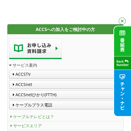
利用料金
工事内容
ACCSへの加入をご検討中の方
契約約款
よくある質問と答え
サービス案内
マイページ
ACCSTV
ACCSnet
各種手続き
ACCSnetひかり(FTTH)
申込・資料請求
ケーブルプラス電話
お問合せ
ケーブルテレビとは？
サービスエリア
財団案内