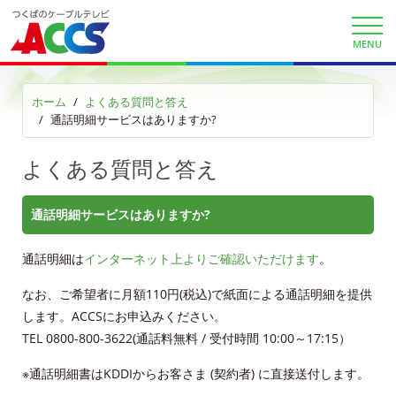
ケーブルプラス電話
au/UQスマホセット割
MENU
ACCSお客さま限定au・UQ割引クーポン
ホーム
よくある質問と答え
通話明細サービスはありますか?
auまとめトーク
よくある質問と答え
au自宅割
KDDI電話 auで着信確認
通話明細サービスはありますか?
KDDIケーブルプラス電話サイト
通話明細は
インターネット上よりご確認いただけます
。
auお客様サポート
なお、ご希望者に月額110円(税込)で紙面による通話明細を提供
します。ACCSにお申込みください。
TEL 0800-800-3622(通話料無料 / 受付時間 10:00～17:15）
サービス案内
※通話明細書はKDDIからお客さま (契約者) に直接送付します。
サービスエリア