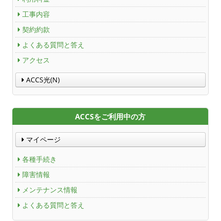
財団案内
工事内容
契約約款
ごあいさつ
よくある質問と答え
沿革
アクセス
ＡＣＣＳ40年のあゆみ
ACCS光(N)
法人情報
ACCSをご利用中の方
ＡＣＣＳ番組基準
マイページ
放送番組審議会議事録
各種手続き
個人情報保護方針
障害情報
メンテナンス情報
人材募集
よくある質問と答え
アクセス