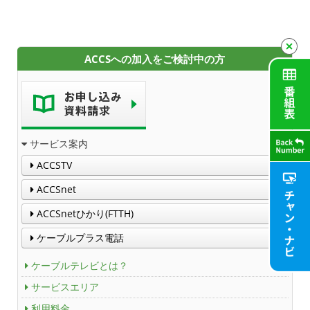
サービスエリア
利用料金
ACCSへの加入をご検討中の方
工事内容
契約約款
よくある質問と答え
サービス案内
ACCSTV
マイページ
ACCSnet
各種手続き
ACCSnetひかり(FTTH)
ケーブルプラス電話
申込・資料請求
ケーブルテレビとは？
お問合せ
サービスエリア
利用料金