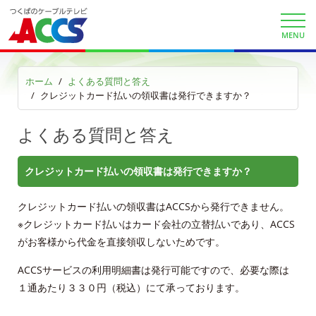
ケーブルプラス電話
MENU
au/UQスマホセット割
ACCSお客さま限定au・UQ割引クーポン
ホーム
よくある質問と答え
クレジットカード払いの領収書は発行できますか？
auまとめトーク
よくある質問と答え
au自宅割
クレジットカード払いの領収書は発行できますか？
KDDI電話 auで着信確認
クレジットカード払いの領収書はACCSから発行できません。
KDDIケーブルプラス電話サイト
※クレジットカード払いはカード会社の立替払いであり、ACCS
がお客様から代金を直接領収しないためです。
auお客様サポート
ACCSサービスの利用明細書は発行可能ですので、必要な際は
１通あたり３３０円（税込）にて承っております。
サービス案内