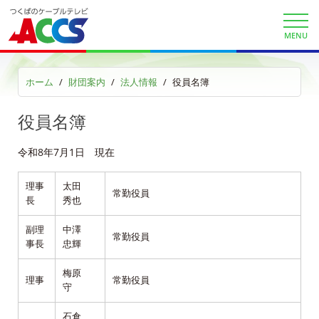
お問合せ
MENU
財団案内
ホーム
財団案内
法人情報
役員名簿
ごあいさつ
役員名簿
沿革
令和8年7月1日 現在
ＡＣＣＳ40年のあゆみ
理事
太田
常勤役員
長
秀也
法人情報
副理
中澤
常勤役員
ＡＣＣＳ番組基準
事長
忠輝
梅原
放送番組審議会議事録
理事
常勤役員
守
個人情報保護方針
石倉