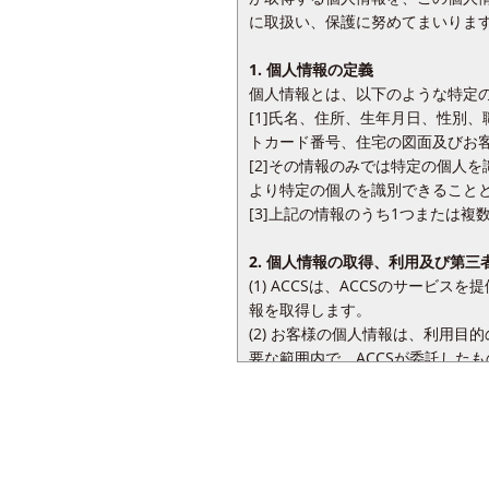
に取扱い、保護に努めてまいりま
1. 個人情報の定義
個人情報とは、以下のような特定
[1]氏名、住所、生年月日、性別
トカード番号、住宅の図面及びお
[2]その情報のみでは特定の個人
より特定の個人を識別できること
[3]上記の情報のうち1つまたは
2. 個人情報の取得、利用及び第三
(1) ACCSは、ACCSのサー
報を取得します。
(2) お客様の個人情報は、利用目
要な範囲内で、ACCSが委託した
(3) ACCSはお客様の個人情報を
所、電話番号、電子メールアドレ
[1]お客様へのサービスに関する
の図面を、また、料金請求や収納
ド番号ならびにお客様に提供する