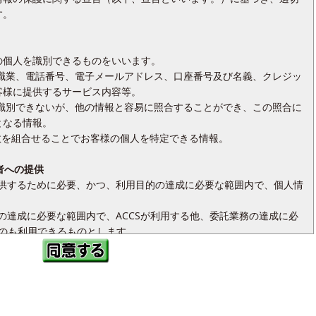
す。
の個人を識別できるものをいいます。
、職業、電話番号、電子メールアドレス、口座番号及び名義、クレジッ
客様に提供するサービス内容等。
を識別できないが、他の情報と容易に照合することができ、この照合に
となる情報。
複数を組合せることでお客様の個人を特定できる情報。
者への提供
ビスを提供するために必要、かつ、利用目的の達成に必要な範囲内で、個人情
的の達成に必要な範囲内で、ACCSが利用する他、委託業務の達成に必
ものも利用できるものとします。
、次の目的で利用します。ただし、下記[2]～[5]ではお客様の氏名、住
ス及びお客様に提供するサービス内容を利用します
契約の締結、工事の施工のためにお客様の氏名、住所、電話番号、住宅
業務のために金融機関のお客様の口座番号及び名義、クレジットカー
サービス内容をそれぞれ利用します。