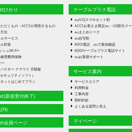
株式会社 (提携事業者)
netひかり
ケーブルプラス電話
件
au/UQスマホセット割
ただくもの・ACCSが用意するもの
ACCSお客さま限定au・UQ割引ク
番号、生年月日
定方法
auまとめトーク
ーネットサービス等の内容、申込･提供開始･解約等の日付等申込み
ールサービス
au自宅割
報
ール対策
KDDI電話 auで着信確認
ッシュWi-Fi+
KDDIケーブルプラス電話サイト
末修理費用保険
auお客様サポート
縄セルラー電話株式会社が提携して提供する割引サービス等の各種サービ
ター
します。
バスター クラウド 月額版
サービス案内
FE（セキュリティソフト）
者
ーネットはじめてプラン
サービスエリア
利用料金
工事内容
net(新規受付終了)
契約約款
かに該当する場合を除き、いかなる第三者にも提供いたしません。
よくある質問と答え
(N)
護のために必要がある場合であって、お客様の 同意を得ることが困難で
マイページ
net会員ページ
全な育成の推進のために特に必要がある場合であって、お客様の同意を