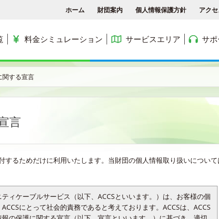
ホーム
財団案内
個人情報保護方針
アクセ
覧
料金シミュレーション
サービスエリア
サポ
各種手続き
ACCSTV
サービスエリア
料金シミュレーション
ACCS光 with NTT東日
に関する宣言
アクセス
ACCSnetひかり
エリアマップ
利用料金
よくある質問と答え
ACCSnet(新規受付終了)
民間集合住宅
宣言
お問合せ
ケーブルプラス電話
公務員住宅
コミュニティチャンネル
公団・県営住宅
付するためだけに利用いたします。当財団の個人情報取り扱いについて
ティケーブルサービス（以下、ACCSといいます。）は、お客様の個
CCSにとって社会的責務であると考えております。ACCSは、ACCS
情報の保護に関する宣言（以下、宣言といいます。）に基づき、適切