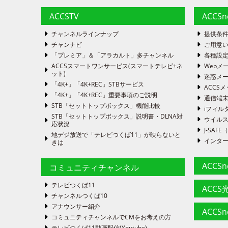
KDDI株式会社及び沖縄セルラー電話
ACCSTV
ACCS
共同利用される個人情報の項目
チャンネルラインナップ
提供条
チャンナビ
ご用意い
お客様の氏名、住所、連絡先電話
「プレミア」＆「アラカルト」多チャンネル
各種設
お客様がお申込又はご利用のインタ
ACCSスマートワンサービス(スマートテレビ+ネ
Webメ
又は契約のステータスに関する情
ット)
迷惑メ
「4K+」「4K+REC」STBサービス
ACCSメ
利用する者の利用目的
「4K+」「4K+REC」重要事項のご説明
通信端
ACCSとKDDI株式会社及び沖
STB「セットトップボックス」機能比較
iフィル
スの案内･提供に必要な範囲で利用
STB「セットトップボックス」説明書・DLNA対
ウイルス
応状況
J-SA
地デジ放送で「テレビつくば11」が映らないと
当該個人情報の管理に関する責任
インタ
きは
ACCS
ACCS
コミュニティチャンネル
4.個人情報の提供先の範囲
お客様の個人情報は、次のいずれ
テレビつくば11
ACCS光
[1]お客様から同意を得た場合。
チャンネルつくば10
[2]人の生命、身体又は財産の保
アナウンサー紹介
ACCS
ある場合。
コミュニティチャンネルでCMをお考えの方
[3]公衆衛生の向上又は児童の健
テレビつくば11動画配信(Youtube)