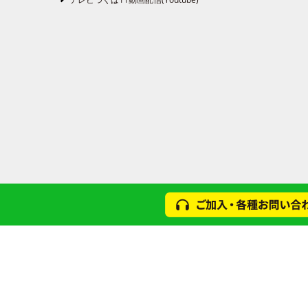
得ることが困難である場合。
[4]国の機関若しくは地方公共団
で、本人の同意を得ることにより
[5]裁判官の発付する令状により
[6]警察、税務署等の法律上の照会
２等）がなされた場合。ただし、
5.お客様の個人情報の安全管理措
(1) ACCSは、社員に対して個
を置き、お客様の個人情報の安全
(2) ACCSは、お客様の個人情
め、ACCSのウェブサイトの物理
(3) ACCSは、ACCSが委託
及び保護を行うよう指示・監督を
6. お客様の個人情報の開示、利用
(1) ACCSが保有しているお客
消去及び第三者への提供停止（以下
り、ACCSまで直接ご請求下さい
当な場合を除き、遅滞なく必要な