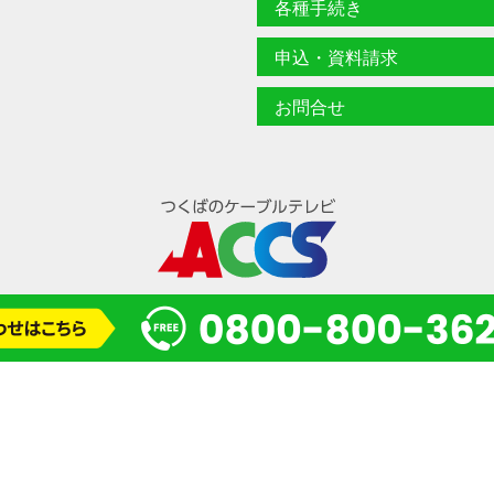
各種手続き
体が法令の定める事務を遂行することに対して協力する必要がある場合
申込・資料請求
、当該事務の遂行に支障を及ぼす恐れがある場合。
強制処分として捜索・押収等がなされる場合。
お問合せ
権限を有する者からの照会（刑事訴訟法第197項、弁護士法第23条の
通信の秘密に属する事項については提供しない。
置
人情報の保護に関する教育・啓発活動を実施する他、個人情報保護管理者
管理に努めます。
報への不正なアクセスや個人情報の漏洩、滅失または毀損を防止するた
的、人的過失についてセキュリティの確保・維持に努めます。
先との間で機密保持契約を締結し、お客様の個人情報について、適切な取扱い
します。
© 2024 一般財団法人 研究学園都市コミュニティケーブルサービス(ACCS)
目的の通知請求等
様の個人情報について、開示、訂正等（変更、追加、削除）、利用停止、
、開示等という）の各請求をされる場合は、ACCS所定の書式によ
。個人情報漏洩防止、正確性、安全性の確保の観点から、その請求が不
調査を行い、当該ご請求がお客様ご自身によるものであること又は正