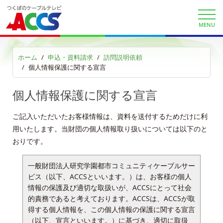
工事内容
MENU
契約約款
ホーム
申込・資料請求
訪問説明依頼
個人情報保護に関する宣言
よくある質問と答え
個人情報保護に関する宣言
マイページ
ご記入いただいたお客様情報は、資料を送付するためだけに利
各種手続き
用いたします。当財団の個人情報取り扱いについては以下のと
おりです。
申込・資料請求
一般財団法人研究学園都市コミュニティケーブルサー
お問合せ
ビス（以下、ACCSといいます。）は、お客様の個人
情報の保護及び適切な取扱いが、ACCSにとって社会
的責務であると考えております。ACCSは、ACCSが取
財団案内
得する個人情報を、この個人情報の保護に関する宣言
（以下、宣言といいます。）に基づき、適切に取扱
ごあいさつ