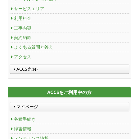
[4]お客様から寄せられたご意見、ご要望にお応えす
るための苦情・相談対応業務ため。
サービスエリア
[5]お客様がACCSからご購入いただいた商品のアフタ
利用料金
ーサービス、メンテナンス、定期点検を行うため。
[6]お客様の個人情報の集計、分析を行い、個人が識
工事内容
別、特定できないように加工した統計資料を作成し、
契約約款
サービスの向上及び新規サービスの開発等を行うため
よくある質問と答え
に、お客様に提供するサービス内容を利用します。
(4) 上記の利用目的以外に、お客様の個人情報を利用
アクセス
する必要が生じた場合には、3項[2]～[6]に該当する
場合を除き、事前にお客様に利用者及び利用目的を連
ACCS光(N)
絡し、お客様から事前の同意を得た上で、利用しま
す。
ACCSをご利用中の方
3．個人情報の共同利用
ACCSは、ACCSとの提携に基づき提携事業者が提供す
マイページ
る割引サービスに関しての個人情報の利用について同
意いただいたお客様の個人情報に限り、個人情報保護
各種手続き
法23条第4項3号の規定に基づき以下のとおり共同利
障害情報
用します。
メンテナンス情報