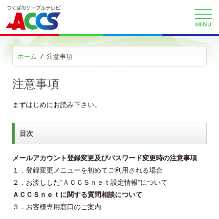
Channel Table
MENU
ACCSTV
ホーム
注意事項
ACCSnet
注意事項
Cable-plus Phone
まずはじめにお読み下さい。
ACCSTV,ACCSnet&Cable-plus Phone Set
Service
目次
ACCS Cable Connection
メールアカウント登録変更及びパスワード変更時の注意事項
１．登録変更メニューを初めてご利用される場合
つくばもん（地域情報サイト）
２．お渡しした”ＡＣＣＳｎｅｔ設定情報”について
ＡＣＣＳｎｅｔに関する質問相談について
３．お客様専用窓口のご案内