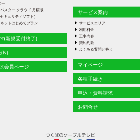
ター
バスター クラウド 月額版
サービス案内
FE（セキュリティソフト）
ーネットはじめてプラン
サービスエリア
利用料金
工事内容
net(新規受付終了)
契約約款
よくある質問と答え
(N)
マイページ
net会員ページ
各種手続き
申込・資料請求
お問合せ