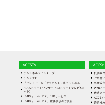
ACCSTV
ACCS
チャンネルラインナップ
提供条
チャンナビ
ご用意い
「プレミア」＆「アラカルト」多チャンネル
各種設
ACCSスマートワンサービス(スマートテレビ+ネ
Webメ
ット)
迷惑メ
「4K+」「4K+REC」STBサービス
ACCSメ
「4K+」「4K+REC」重要事項のご説明
通信端