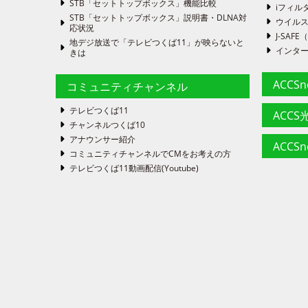
STB「セットトップボックス」機能比較
iフィル
STB「セットトップボックス」説明書・DLNA対
ウイルス
応状況
J-SA
地デジ放送で「テレビつくば11」が映らないと
インタ
きは
ACCS
コミュニティチャンネル
テレビつくば11
ACCS光
チャンネルつくば10
アナウンサー紹介
ACCS
コミュニティチャンネルでCMをお考えの方
テレビつくば11動画配信(Youtube)