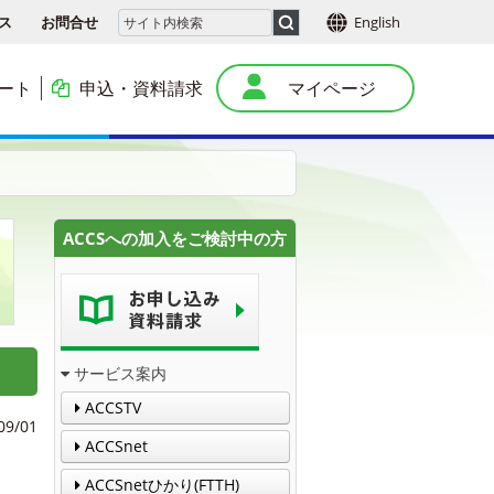
ス
お問合せ
English
ート
申込・資料請求
マイページ
本
ACCSへの加入をご検討中の方
サービス案内
ACCSTV
09/01
ACCSnet
ACCSnetひかり(FTTH)