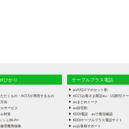
netひかり
ケーブルプラス電話
件
au/UQスマホセット割
ただくもの・ACCSが用意するもの
ACCSお客さま限定au・UQ割引ク
定方法
auまとめトーク
ールサービス
au自宅割
ール対策
KDDI電話 auで着信確認
ッシュWi-Fi+
KDDIケーブルプラス電話サイト
末修理費用保険
auお客様サポート