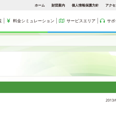
ホーム
財団案内
個人情報保護方針
アクセ
覧
料金シミュレーション
サービスエリア
サポ
各種手続き
ACCSTV
サービスエリア
料金シミュレーション
ACCS光 with NTT東日
アクセス
ACCSnetひかり
エリアマップ
利用料金
よくある質問と答え
ACCSnet(新規受付終了)
民間集合住宅
お問合せ
ケーブルプラス電話
公務員住宅
コミュニティチャンネル
公団・県営住宅
2013/