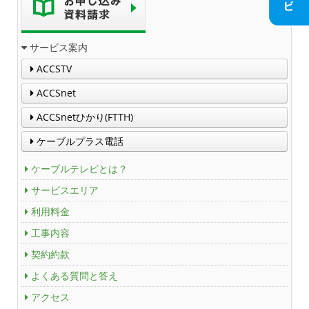
個人情報保護方針
サービス案内
人材募集
ACCSTV
アクセス
ACCSnet
ACCSnetひかり(FTTH)
Service guidance (in English)
ケーブルプラス電話
Channel Table
ケーブルテレビとは？
サービスエリア
ACCSTV
利用料金
ACCSnet
工事内容
契約約款
Cable-plus Phone
よくある質問と答え
ACCSTV,ACCSnet&Cable-plus Phone Set
アクセス
Service