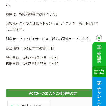
た。
申込・資料請求
原因は、幹線増幅器の故障でした。
お問合せ
お客様へご不便ご迷惑をおかけしましたことを、深くお詫び申
し上げます。
財団案内
対象サービス：HFCサービス（従来の同軸ケーブル方式）
ごあいさつ
該当地域：つくば市二の宮3丁目
発生日時：令和7年8月27日 12:50
沿革
復旧日時：令和7年8月27日 14:10
ＡＣＣＳ40年のあゆみ
法人情報
ＡＣＣＳ番組基準
ACCSへの加入をご検討中の方
放送番組審議会議事録