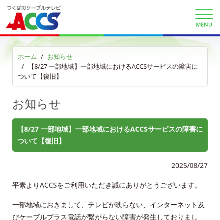
auお客様サポート
MENU
サービス案内
ホーム
お知らせ
【8/27 一部地域】一部地域におけるACCSサービスの障害に
サービスエリア
ついて【復旧】
利用料金
お知らせ
工事内容
【8/27 一部地域】一部地域におけるACCSサービスの障害に
ついて【復旧】
契約約款
よくある質問と答え
2025/08/27
平素よりACCSをご利用いただき誠にありがとうございます。
マイページ
一部地域におきまして、テレビが映らない、インターネット及
びケーブルプラス電話が繋がらない障害が発生しておりまし
各種手続き