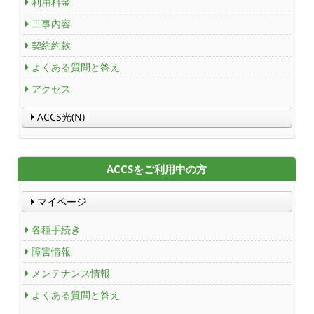
利用料金
財団案内
工事内容
ごあいさつ
契約約款
よくある質問と答え
沿革
アクセス
ＡＣＣＳ40年のあゆみ
ACCS光(N)
法人情報
ACCSをご利用中の方
ＡＣＣＳ番組基準
マイページ
放送番組審議会議事録
各種手続き
個人情報保護方針
障害情報
人材募集
メンテナンス情報
よくある質問と答え
アクセス