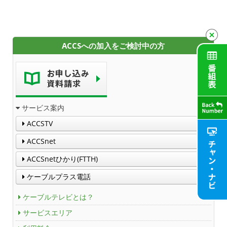
サービスエリア
利用料金
ACCSへの加入をご検討中の方
工事内容
契約約款
よくある質問と答え
サービス案内
ACCSTV
マイページ
ACCSnet
各種手続き
ACCSnetひかり(FTTH)
申込・資料請求
ケーブルプラス電話
ケーブルテレビとは？
お問合せ
サービスエリア