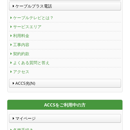
ケーブルプラス電話
ＡＣＣＳ40年のあゆみ
ケーブルテレビとは？
法人情報
サービスエリア
利用料金
ＡＣＣＳ番組基準
工事内容
放送番組審議会議事録
契約約款
よくある質問と答え
個人情報保護方針
アクセス
人材募集
ACCS光(N)
アクセス
ACCSをご利用中の方
Service guidance (in English)
マイページ
Channel Table
各種手続き