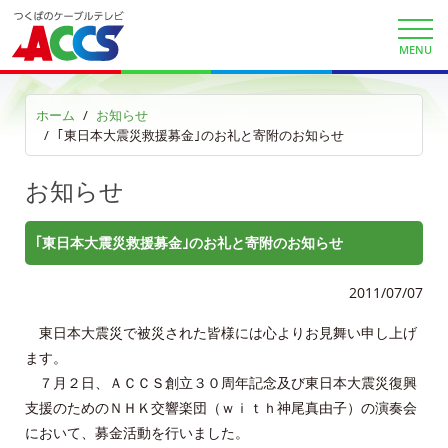
auまとめトーク
MENU
au自宅割
ホーム
お知らせ
KDDI電話 auで着信確認
｢東日本大震災救援募金｣のお礼と寄附のお知らせ
KDDIケーブルプラス電話サイト
お知らせ
auお客様サポート
｢東日本大震災救援募金｣のお礼と寄附のお知らせ
サービス案内
2011/07/07
サービスエリア
東日本大震災で被災された皆様には心よりお見舞い申し上げ
ます。
利用料金
７月２日、ＡＣＣＳ創立３０周年記念及び東日本大震災復興
支援のためのＮＨＫ交響楽団（ｗｉｔｈ神尾真由子）の演奏会
工事内容
において、募金活動を行いました。