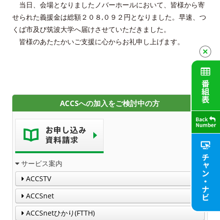
当日、会場となりましたノバーホールにおいて、皆様から寄
契約約款
せられた義援金は総額２０８,０９２円となりました。早速、つ
くば市及び筑波大学へ届けさせていただきました。
よくある質問と答え
皆様のあたたかいご支援に心からお礼申し上げます。
マイページ
各種手続き
ACCSへの加入をご検討中の方
申込・資料請求
お問合せ
サービス案内
財団案内
ACCSTV
ごあいさつ
ACCSnet
沿革
ACCSnetひかり(FTTH)