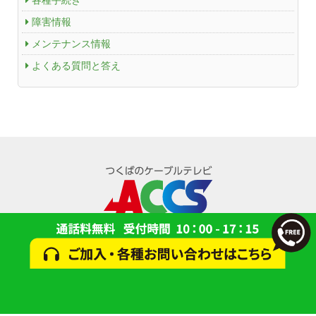
ACCSTV
障害情報
メンテナンス情報
ACCSnet
よくある質問と答え
Cable-plus Phone
ACCSTV,ACCSnet&Cable-plus Phone Set
Service
ACCS Cable Connection
つくばもん（地域情報サイト）
© 2024 一般財団法人 研究学園都市コミュニティケーブルサービス(ACCS)