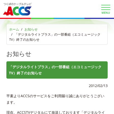
KDDIケーブルプラス電話サイト
MENU
auお客様サポート
ホーム
お知らせ
サービス案内
「デジタルライトプラス」の一部番組（エコミュージック
TV）終了のお知らせ
サービスエリア
お知らせ
利用料金
工事内容
「デジタルライトプラス」の一部番組（エコミュージック
TV）終了のお知らせ
契約約款
2012/02/13
よくある質問と答え
平素よりACCSのサービスをご利用賜り誠にありがとうござい
ます。
マイページ
現在、ACCSTVデジタルにて放送しております「デジタルライ