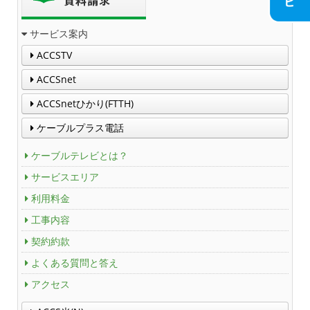
放送番組審議会議事録
サービス案内
個人情報保護方針
ACCSTV
人材募集
ACCSnet
アクセス
ACCSnetひかり(FTTH)
ケーブルプラス電話
Service guidance (in English)
ケーブルテレビとは？
サービスエリア
Channel Table
利用料金
ACCSTV
工事内容
契約約款
ACCSnet
よくある質問と答え
Cable-plus Phone
アクセス
ACCSTV,ACCSnet&Cable-plus Phone Set