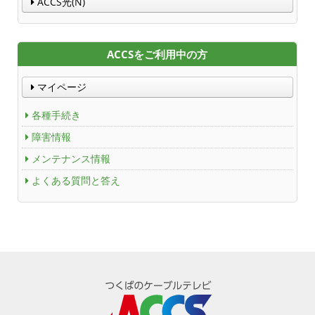
ACCS光(N)
Service
ACCS Cable Connection
ACCSをご利用中の方
マイページ
つくばもん（地域情報サイト）
各種手続き
障害情報
メンテナンス情報
よくある質問と答え