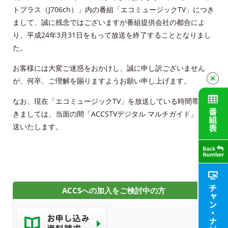
各種手続き
トプラス（J706ch）」内の番組「エコミュージックTV」につき
まして、誠に残念ではございますが番組提供会社の都合によ
申込・資料請求
り、平成24年3月31日をもって放送を終了することとなりまし
た。
お問合せ
お客様には大変ご迷惑をおかけし、誠に申し訳ございません
が、何卒、ご理解を賜りますようお願い申し上げます。
財団案内
なお、現在「エコミュージックTV」を放送している時間帯につ
ごあいさつ
きましては、当面の間「ACCSTVデジタル マルチガイド」を放
送いたします。
沿革
ＡＣＣＳ40年のあゆみ
法人情報
ACCSへの加入をご検討中の方
ＡＣＣＳ番組基準