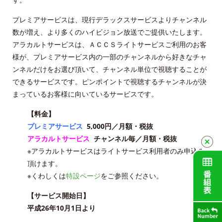
放送番組審議会議事録
プレミアサービスは、現行デラックスサービスよりチャンネル
個人情報保護方針
数が増え、より多くのハイビジョン放送でご提供いたします。
アラカルトサービスは、ＡＣＣＳライトサービスご利用のお客
人材募集
様が、プレミアサービス内の一部のチャンネルから好きなチャ
ンネルだけをお選び頂いて、チャンネル単位で視聴することが
アクセス
できるサービスです。ピンポイントで視聴するチャンネルが決
まっているお客様に向いているサービスです。
Service guidance (in English)
【料金】
プレミアサービス
5,000円／月額・税抜
Channel Table
アラカルトサービス
チャンネル毎／月額・税抜
※アラカルトサービスはライトサービス利用者のみ申込み
ACCSTV
頂けます。
※くわしくは
特設ページ
をご参照ください。
ACCSnet
【サービス開始日】
Cable-plus Phone
平成26年10月1日より