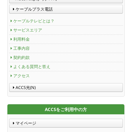
ＡＣＣＳ40年のあゆみ
ケーブルプラス電話
法人情報
ケーブルテレビとは？
サービスエリア
ＡＣＣＳ番組基準
利用料金
放送番組審議会議事録
工事内容
契約約款
個人情報保護方針
よくある質問と答え
人材募集
アクセス
ACCS光(N)
アクセス
Service guidance (in English)
ACCSをご利用中の方
Channel Table
マイページ