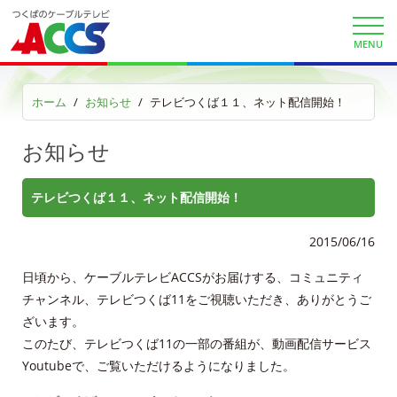
auまとめトーク
MENU
au自宅割
ホーム
お知らせ
テレビつくば１１、ネット配信開始！
KDDI電話 auで着信確認
お知らせ
KDDIケーブルプラス電話サイト
auお客様サポート
テレビつくば１１、ネット配信開始！
2015/06/16
サービス案内
日頃から、ケーブルテレビACCSがお届けする、コミュニティ
サービスエリア
チャンネル、テレビつくば11をご視聴いただき、ありがとうご
ざいます。
利用料金
このたび、テレビつくば11の一部の番組が、動画配信サービス
Youtubeで、ご覧いただけるようになりました。
工事内容