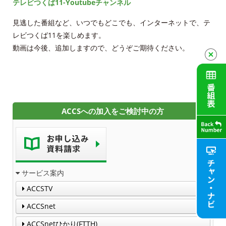
テレビつくば11-Youtubeチャンネル
契約約款
見逃した番組など、いつでもどこでも、インターネットで、テ
よくある質問と答え
レビつくば11を楽しめます。
動画は今後、追加しますので、どうぞご期待ください。
マイページ
各種手続き
申込・資料請求
ACCSへの加入をご検討中の方
お問合せ
財団案内
サービス案内
ACCSTV
ごあいさつ
ACCSnet
沿革
ACCSnetひかり(FTTH)