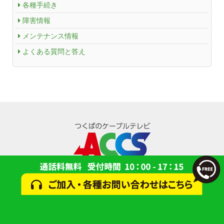
各種手続き
ACCSTV
障害情報
ACCSnet
メンテナンス情報
よくある質問と答え
Cable-plus Phone
ACCSTV,ACCSnet&Cable-plus Phone Set
Service
ACCS Cable Connection
つくばもん（地域情報サイト）
© 2024 一般財団法人 研究学園都市コミュニティケーブルサービス(ACCS)