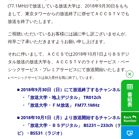
(77.1MHz)で放送している放送大学は、2018年9月30日をもち
ＡＣＣＳ40年のあゆみ
まして、東京タワーからの放送終了に併せてＡＣＣＳＴＶでも
放送を終了いたします。
法人情報
ご視聴いただいているお客様には誠に申し訳ございませんが、
ＡＣＣＳ番組基準
何卒ご了承いただきますようお願い申し上げます。
放送番組審議会議事録
それに伴いまして、ＡＣＣＳでは2018年10月1日よりＢＳデジ
タル放送の放送大学を、ＡＣＣＳＴＶのライトサービス・ベー
個人情報保護方針
シックサービス・プレミアサービスにて放送開始いたします。
※ ベーシックサービスは加入受付を既に終了しています。
人材募集
■ 2018年9月30日（日）にて放送終了するチャンネル
アクセス
・「放送大学・地上デジタル」 TR012ch
・「放送大学・ＦＭ放送」 FM77.1MHz
Service guidance (in English)
■ 2018年10月1日（月）より放送開始するチャンネル
・「放送大学・ＢＳデジタル」 BS231～233ch（テレ
Channel Table
ビ）・BS531（ラジオ）