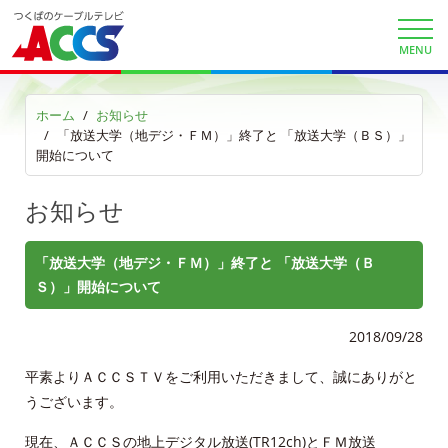
契約約款
MENU
よくある質問と答え
ホーム
お知らせ
マイページ
「放送大学（地デジ・ＦＭ）」終了と 「放送大学（ＢＳ）」
開始について
各種手続き
お知らせ
申込・資料請求
「放送大学（地デジ・ＦＭ）」終了と 「放送大学（Ｂ
お問合せ
Ｓ）」開始について
2018/09/28
財団案内
平素よりＡＣＣＳＴＶをご利用いただきまして、誠にありがと
ごあいさつ
うございます。
沿革
現在、ＡＣＣＳの地上デジタル放送(TR12ch)とＦＭ放送