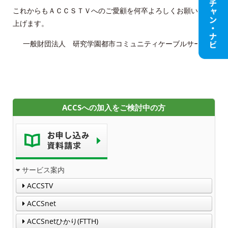
ACCSTV
これからもＡＣＣＳＴＶへのご愛顧を何卒よろしくお願い申し
上げます。
ACCSnet
一般財団法人 研究学園都市コミュニティケーブルサービス
Cable-plus Phone
ACCSTV,ACCSnet&Cable-plus Phone Set
Service
ACCSへの加入をご検討中の方
ACCS Cable Connection
つくばもん（地域情報サイト）
サービス案内
ACCSTV
ACCSnet
ACCSnetひかり(FTTH)