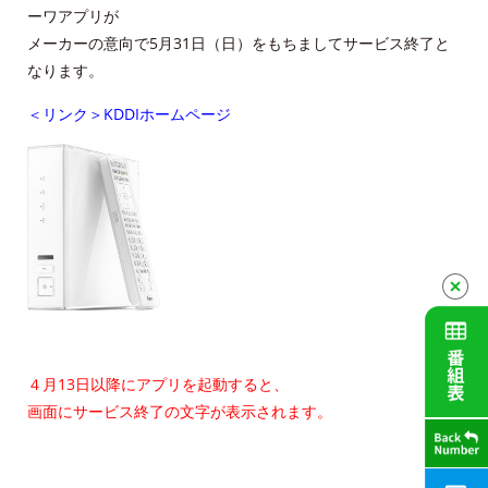
ーワアプリが
メーカーの意向で5月31日（日）をもちましてサービス終了と
ＡＣＣＳ番組基準
なります。
放送番組審議会議事録
＜リンク＞KDDIホームページ
個人情報保護方針
人材募集
アクセス
Service guidance (in English)
Channel Table
４月13日以降にアプリを起動すると、
画面にサービス終了の文字が表示されます。
ACCSTV
ACCSnet