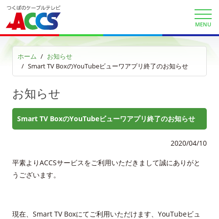
MENU
マイページ
各種手続き
ホーム
お知らせ
Smart TV BoxのYouTubeビューワアプリ終了のお知らせ
申込・資料請求
お知らせ
お問合せ
Smart TV BoxのYouTubeビューワアプリ終了のお知らせ
財団案内
2020/04/10
ごあいさつ
平素よりACCSサービスをご利用いただきまして誠にありがと
沿革
うございます。
ＡＣＣＳ40年のあゆみ
現在、Smart TV Boxにてご利用いただけます、YouTubeビュ
法人情報