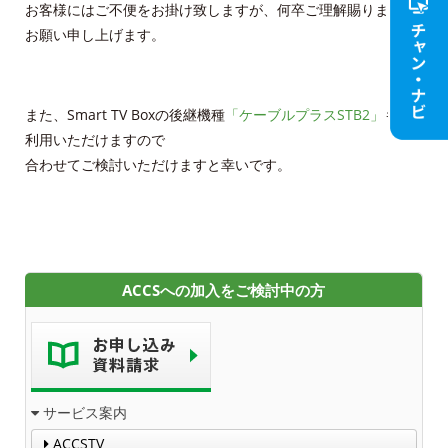
お客様にはご不便をお掛け致しますが、何卒ご理解賜ります様
Cable-plus Phone
お願い申し上げます。
ACCSTV,ACCSnet&Cable-plus Phone Set
Service
また、Smart TV Boxの後継機種
「ケーブルプラスSTB2」
もご
利用いただけますので
ACCS Cable Connection
合わせてご検討いただけますと幸いです。
つくばもん（地域情報サイト）
ACCSへの加入をご検討中の方
サービス案内
ACCSTV