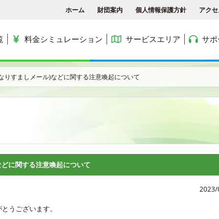
ホーム
財団案内
個人情報保護方針
アクセ
覧
料金シミュレーション
サービスエリア
サポ
各種手続き
ACCSTV
サービスエリア
料金シミュレーション
ACCS光 with NTT東日
なりすましメール)などに関する注意喚起について
アクセス
ACCSnetひかり
エリアマップ
利用料金
よくある質問と答え
ACCSnet(新規受付終了)
民間集合住宅
お問合せ
ケーブルプラス電話
公務員住宅
コミュニティチャンネル
公団・県営住宅
などに関する注意喚起について
2023/
がとうございます。