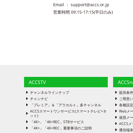
Email ： support@accs.or.jp
営業時間 09:15-17:15(平日のみ)
ACCSTV
ACCS
チャンネルラインナップ
提供条
チャンナビ
ご用意い
「プレミア」＆「アラカルト」多チャンネル
各種設
ACCSスマートワンサービス(スマートテレビ+ネ
Webメ
ット)
迷惑メ
「4K+」「4K+REC」STBサービス
ACCSメ
「4K+」「4K+REC」重要事項のご説明
通信端