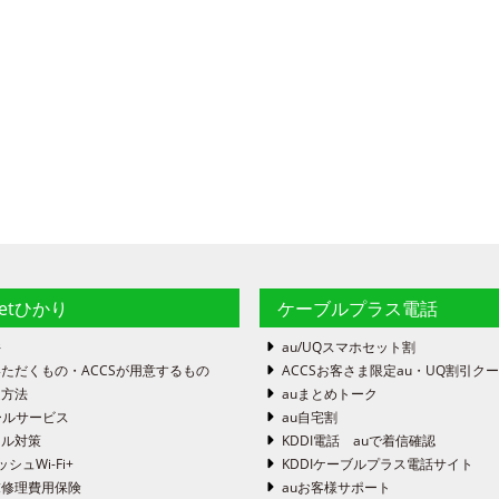
netひかり
ケーブルプラス電話
件
au/UQスマホセット割
ただくもの・ACCSが用意するもの
ACCSお客さま限定au・UQ割引ク
定方法
auまとめトーク
ールサービス
au自宅割
ール対策
KDDI電話 auで着信確認
ッシュWi-Fi+
KDDIケーブルプラス電話サイト
末修理費用保険
auお客様サポート