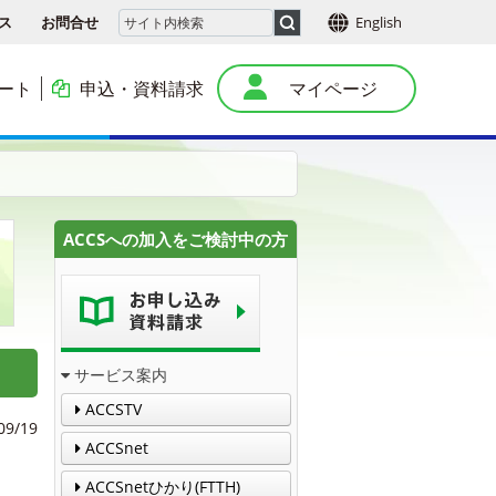
ス
お問合せ
English
ート
申込・資料請求
マイページ
本
ACCSへの加入をご検討中の方
サービス案内
ACCSTV
09/19
ACCSnet
ACCSnetひかり(FTTH)