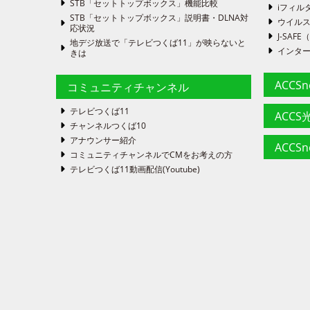
STB「セットトップボックス」機能比較
iフィル
STB「セットトップボックス」説明書・DLNA対
ウイルス
応状況
J-SA
地デジ放送で「テレビつくば11」が映らないと
インタ
きは
ACCS
コミュニティチャンネル
テレビつくば11
ACCS光
チャンネルつくば10
アナウンサー紹介
ACCS
コミュニティチャンネルでCMをお考えの方
テレビつくば11動画配信(Youtube)