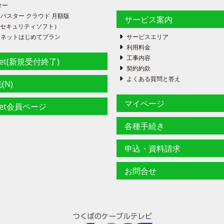
ター
バスター クラウド 月額版
サービス案内
FE（セキュリティソフト）
ーネットはじめてプラン
サービスエリア
利用料金
工事内容
net(新規受付終了)
契約約款
よくある質問と答え
(N)
マイページ
net会員ページ
各種手続き
申込・資料請求
お問合せ