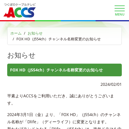
利用料金
MENU
工事内容
ホーム
お知らせ
FOX HD（J554ch）チャンネル名称変更のお知らせ
契約約款
お知らせ
よくある質問と答え
FOX HD（J554ch）チャンネル名称変更のお知らせ
マイページ
2024/02/01
各種手続き
平素よりACCSをご利用いただき、誠にありがとうございま
申込・資料請求
す。
お問合せ
2024年3月1日（金）より、「FOX HD」（J554ch）のチャンネ
ル名称が「Dlife」（ディーライフ）に変更となります。
新たなブランドとなる「Dlife」（J554ch）は、海外ドラマを中