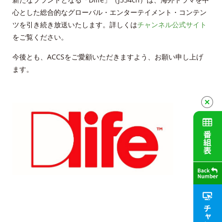
財団案内
心とした総合的なグローバル・エンターテイメント・コンテン
ごあいさつ
ツを引き続き放送いたします。詳しくは
チャンネル公式サイト
をご覧ください。
沿革
今後とも、ACCSをご愛顧いただきますよう、お願い申し上げ
ます。
ＡＣＣＳ40年のあゆみ
法人情報
ＡＣＣＳ番組基準
放送番組審議会議事録
個人情報保護方針
人材募集
アクセス