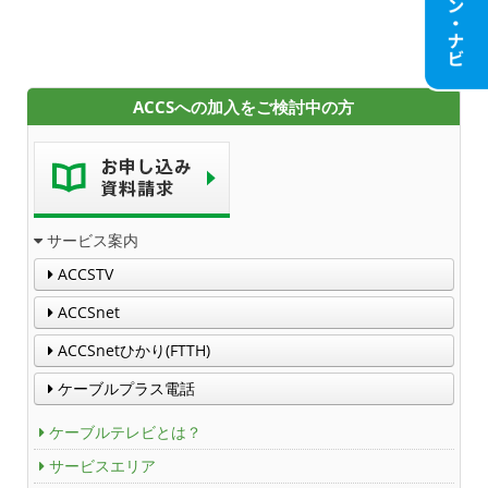
Service guidance (in English)
Channel Table
ACCSへの加入をご検討中の方
ACCSTV
ACCSnet
サービス案内
Cable-plus Phone
ACCSTV
ACCSTV,ACCSnet&Cable-plus Phone Set
ACCSnet
Service
ACCSnetひかり(FTTH)
ACCS Cable Connection
ケーブルプラス電話
ケーブルテレビとは？
つくばもん（地域情報サイト）
サービスエリア