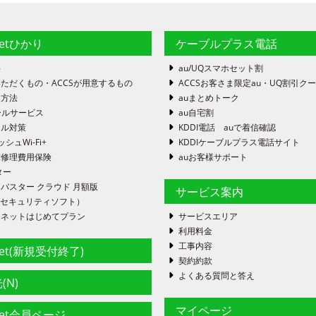
netひかり
ケーブルプラス電話
件
au/UQスマホセット割
ただくもの・ACCSが用意するもの
ACCSお客さま限定au・UQ割引ク
定方法
auまとめトーク
ールサービス
au自宅割
ール対策
KDDI電話 auで着信確認
ッシュWi-Fi+
KDDIケーブルプラス電話サイト
末修理費用保険
auお客様サポート
ター
バスター クラウド 月額版
サービス案内
FE（セキュリティソフト）
ーネットはじめてプラン
サービスエリア
利用料金
工事内容
net(新規受付終了)
契約約款
よくある質問と答え
(N)
マイページ
net会員ページ