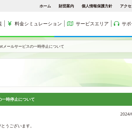
ホーム
財団案内
個人情報保護方針
アクセ
覧
料金シミュレーション
サービスエリア
サポ
各種手続き
ACCSTV
サービスエリア
料金シミュレーション
ACCS光 with NTT東日
CSnetメールサービスの一時停止について
アクセス
ACCSnetひかり
エリアマップ
利用料金
よくある質問と答え
ACCSnet(新規受付終了)
民間集合住宅
お問合せ
ケーブルプラス電話
公務員住宅
コミュニティチャンネル
公団・県営住宅
ビスの一時停止について
2024/
がとうございます。