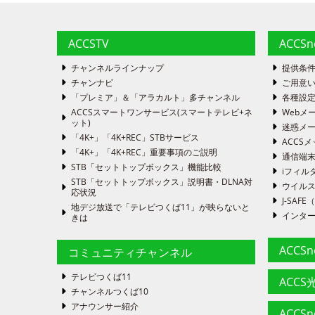
ACCSTV
ACCS
チャンネルラインナップ
提供条
チャンナビ
ご用意い
「プレミア」＆「アラカルト」多チャンネル
各種設
ACCSスマートワンサービス(スマートテレビ+ネ
Webメ
ット)
迷惑メ
「4K+」「4K+REC」STBサービス
ACCSメ
「4K+」「4K+REC」重要事項のご説明
通信端
STB「セットトップボックス」機能比較
iフィル
STB「セットトップボックス」説明書・DLNA対
ウイルス
応状況
J-SA
地デジ放送で「テレビつくば11」が映らないと
インタ
きは
ACCS
コミュニティチャンネル
テレビつくば11
ACCS光
チャンネルつくば10
アナウンサー紹介
ACCS