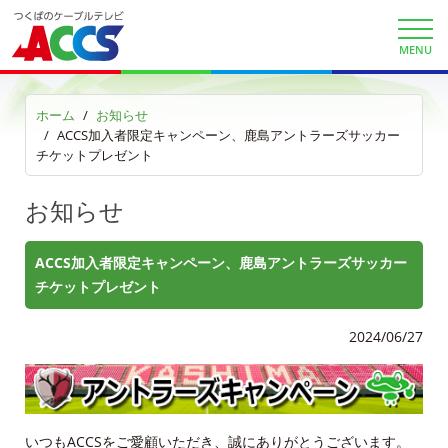
財団案内
MENU
ごあいさつ
ホーム
お知らせ
ACCS加入者限定キャンペーン、鹿島アントラーズサッカー
沿革
チケットプレゼント
ＡＣＣＳ40年のあゆみ
お知らせ
法人情報
ACCS加入者限定キャンペーン、鹿島アントラーズサッカー
ＡＣＣＳ番組基準
チケットプレゼント
放送番組審議会議事録
2024/06/27
個人情報保護方針
人材募集
いつもACCSをご愛顧いただき、誠にありがとうございます。