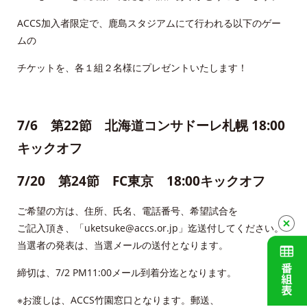
アクセス
ACCS加入者限定で、鹿島スタジアムにて行われる以下のゲー
ムの
Service guidance (in English)
チケットを、各１組２名様にプレゼントいたします！
Channel Table
ACCSTV
7/6 第22節 北海道コンサドーレ札幌 18:00
キックオフ
ACCSnet
7/20 第24節 FC東京 18:00キックオフ
Cable-plus Phone
ご希望の方は、住所、氏名、電話番号、希望試合を
ACCSTV,ACCSnet&Cable-plus Phone Set
ご記入頂き、「uketsuke@accs.or.jp」迄送付してください。
Service
当選者の発表は、当選メールの送付となります。
ACCS Cable Connection
締切は、7/2 PM11:00メール到着分迄となります。
※お渡しは、ACCS竹園窓口となります。郵送、
つくばもん（地域情報サイト）