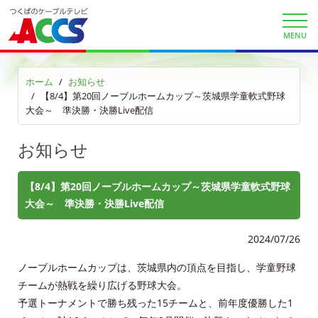
各種手続き
MENU
申込・資料請求
ホーム
お知らせ
お問合せ
【8/4】第20回ノーブルホームカップ～茨城県学童軟式野球
大会～ 準決勝・決勝Live配信
財団案内
お知らせ
ごあいさつ
【8/4】第20回ノーブルホームカップ～茨城県学童軟式野球
沿革
大会～ 準決勝・決勝Live配信
ＡＣＣＳ40年のあゆみ
2024/07/26
法人情報
ノーブルホームカップは、茨城県内の頂点を目指し、学童野球
チームが熱戦を繰り広げる野球大会。
ＡＣＣＳ番組基準
予選トーナメントで勝ち残った15チームと、前年度優勝した1