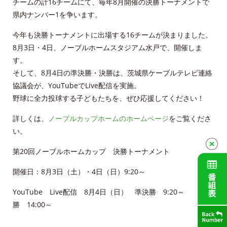
チームの計16チームにて、毎年8月開催の決勝トーナメントで
放送番組審議会議事録
県内ナンバー1を争います。
個人情報保護方針
今年も決勝トーナメントに出場する16チームが決まりました。
8月3日・4日、ノーブルホームスタジアム水戸で、開催しま
人材募集
す。
そして、8月4日の準決勝・決勝は、茨城県ケーブルテレビ連絡
アクセス
協議会が、YouTubeでLive配信を実施。
野球に全力投球する子どもたちを、ぜひ応援してください！
Service guidance (in English)
詳しくは、
ノーブルカップホームのホームページ
をご覧くださ
い。
Channel Table
第20回ノーブルホームカップ 決勝トーナメント
ACCSTV
開催日：8月3日（土）・4日（日）9:20～
ACCSnet
YouTube Live配信 8月4日（日） 準決勝 9:20～ 決
勝 14:00～
Cable-plus Phone