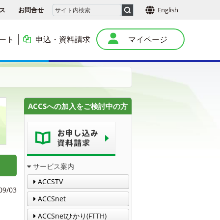
ス
お問合せ
English
ート
申込・資料請求
マイページ
本
ACCSへの加入をご検討中の方
サービス案内
ACCSTV
09/03
ACCSnet
ACCSnetひかり(FTTH)