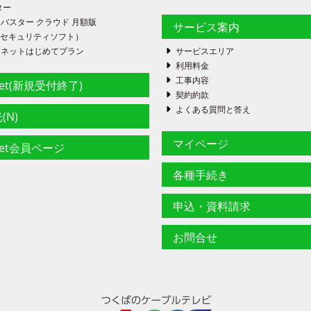
ター
バスター クラウド 月額版
サービス案内
FE（セキュリティソフト）
ーネットはじめてプラン
サービスエリア
利用料金
工事内容
net(新規受付終了)
契約約款
よくある質問と答え
(N)
マイページ
net会員ページ
各種手続き
申込・資料請求
お問合せ