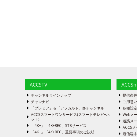
ACCSTV
ACCS
チャンネルラインナップ
提供条
チャンナビ
ご用意い
「プレミア」＆「アラカルト」多チャンネル
各種設
ACCSスマートワンサービス(スマートテレビ+ネ
Webメ
ット)
迷惑メ
「4K+」「4K+REC」STBサービス
ACCSメ
「4K+」「4K+REC」重要事項のご説明
通信端