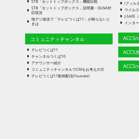
STB「セットトップボックス」機能比較
iフィル
STB「セットトップボックス」説明書・DLNA対
ウイルス
応状況
J-SA
地デジ放送で「テレビつくば11」が映らないと
インタ
きは
ACCS
コミュニティチャンネル
テレビつくば11
ACCS光
チャンネルつくば10
アナウンサー紹介
ACCS
コミュニティチャンネルでCMをお考えの方
テレビつくば11動画配信(Youtube)