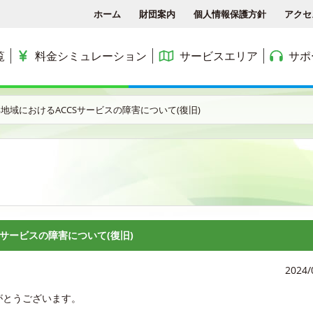
ホーム
財団案内
個人情報保護方針
アクセ
覧
料金シミュレーション
サービスエリア
サポ
各種手続き
ACCSTV
サービスエリア
料金シミュレーション
ACCS光 with NTT東日
部地域におけるACCSサービスの障害について(復旧)
アクセス
ACCSnetひかり
エリアマップ
利用料金
よくある質問と答え
ACCSnet(新規受付終了)
民間集合住宅
お問合せ
ケーブルプラス電話
公務員住宅
コミュニティチャンネル
公団・県営住宅
Sサービスの障害について(復旧)
2024/
がとうございます。