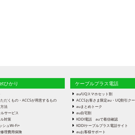
netひかり
ケーブルプラス電話
件
au/UQスマホセット割
ただくもの・ACCSが用意するもの
ACCSお客さま限定au・UQ割引ク
定方法
auまとめトーク
ールサービス
au自宅割
ール対策
KDDI電話 auで着信確認
ッシュWi-Fi+
KDDIケーブルプラス電話サイト
末修理費用保険
auお客様サポート