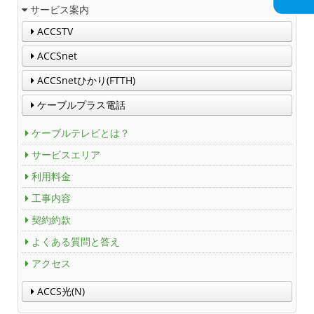
サービス案内
放送番組審議会議事録
ACCSTV
ACCSnet
個人情報保護方針
ACCSnetひかり(FTTH)
人材募集
ケーブルプラス電話
アクセス
ケーブルテレビとは？
サービスエリア
Service guidance (in English)
利用料金
工事内容
Channel Table
契約約款
ACCSTV
よくある質問と答え
アクセス
ACCSnet
ACCS光(N)
Cable-plus Phone