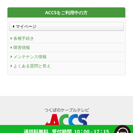
ACCSTV,ACCSnet&Cable-plus Phone Set
ACCSをご利用中の方
Service
マイページ
ACCS Cable Connection
各種手続き
障害情報
つくばもん（地域情報サイト）
メンテナンス情報
よくある質問と答え