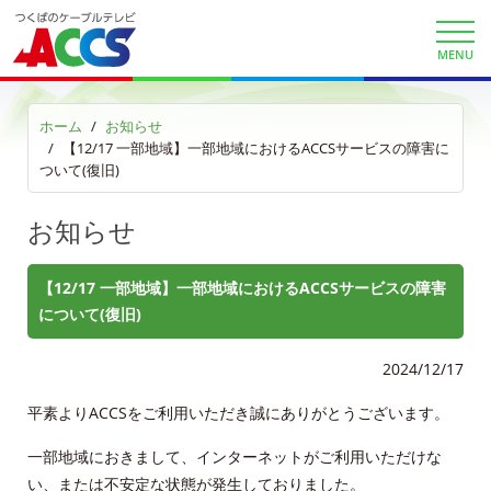
KDDIケーブルプラス電話サイト
MENU
auお客様サポート
ホーム
お知らせ
【12/17 一部地域】一部地域におけるACCSサービスの障害に
ついて(復旧)
サービス案内
サービスエリア
お知らせ
利用料金
【12/17 一部地域】一部地域におけるACCSサービスの障害
について(復旧)
工事内容
2024/12/17
契約約款
平素よりACCSをご利用いただき誠にありがとうございます。
よくある質問と答え
一部地域におきまして、インターネットがご利用いただけな
い、または不安定な状態が発生しておりました。