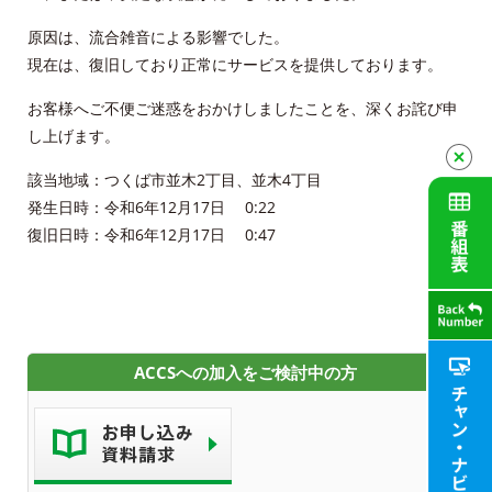
マイページ
原因は、流合雑音による影響でした。
各種手続き
現在は、復旧しており正常にサービスを提供しております。
お客様へご不便ご迷惑をおかけしましたことを、深くお詫び申
申込・資料請求
し上げます。
お問合せ
該当地域：つくば市並木2丁目、並木4丁目
発生日時：令和6年12月17日 0:22
財団案内
復旧日時：令和6年12月17日 0:47
ごあいさつ
沿革
ACCSへの加入をご検討中の方
ＡＣＣＳ40年のあゆみ
法人情報
ＡＣＣＳ番組基準