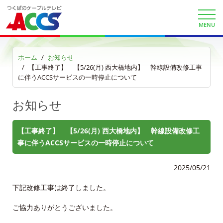
法人情報
MENU
ＡＣＣＳ番組基準
放送番組審議会議事録
ホーム
お知らせ
【工事終了】 【5/26(月) 西大橋地内】 幹線設備改修工事
個人情報保護方針
に伴うACCSサービスの一時停止について
人材募集
お知らせ
アクセス
【工事終了】 【5/26(月) 西大橋地内】 幹線設備改修工
事に伴うACCSサービスの一時停止について
Service guidance (in English)
2025/05/21
Channel Table
下記改修工事は終了しました。
ACCSTV
ご協力ありがとうございました。
ACCSnet