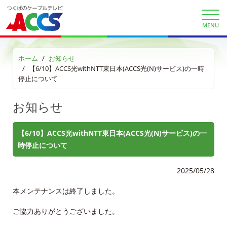
財団案内
MENU
ごあいさつ
沿革
ホーム
お知らせ
【6/10】ACCS光withNTT東日本(ACCS光(N)サービス)の一時
停止について
ＡＣＣＳ40年のあゆみ
お知らせ
法人情報
ＡＣＣＳ番組基準
【6/10】ACCS光withNTT東日本(ACCS光(N)サービス)の一
時停止について
放送番組審議会議事録
2025/05/28
個人情報保護方針
本メンテナンスは終了しました。
人材募集
ご協力ありがとうございました。
アクセス