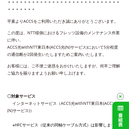
＊＊＊＊＊＊＊＊＊＊＊＊＊＊＊＊＊＊＊＊＊＊＊＊＊＊＊＊
＊＊＊＊＊＊＊
Service guidance (in English)
平素よりACCSをご利用いただき誠にありがとうございます。
Channel Table
この度は、NTT様側におけるフレッツ設備のメンテナンス作業
に伴い、
ACCSTV
ACCS光withNTT東日本(ACCS光(N)サービス)において5分程度
の通信断が2回発生いたしますためご案内いたします。
ACCSnet
お客様には、ご不便ご迷惑をおかけいたしますが、何卒ご理解
Cable-plus Phone
ご協力を賜りますようお願い申し上げます。
ACCSTV,ACCSnet&Cable-plus Phone Set
Service
〇対象サービス
ACCS Cable Connection
インターネットサービス（ACCS光withNTT東日本(ACCS光
(N)サービス)）
つくばもん（地域情報サイト）
※HFCサービス（従来の同軸ケーブル方式）は影響しませ