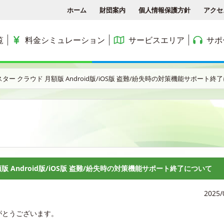
ホーム
財団案内
個人情報保護方針
アクセ
覧
料金シミュレーション
サービスエリア
サポ
各種手続き
ACCSTV
サービスエリア
料金シミュレーション
ACCS光 with NTT東日
スター クラウド 月額版 Android版/iOS版 盗難/紛失時の対策機能サポート終
アクセス
ACCSnetひかり
エリアマップ
利用料金
よくある質問と答え
ACCSnet(新規受付終了)
民間集合住宅
お問合せ
ケーブルプラス電話
公務員住宅
コミュニティチャンネル
公団・県営住宅
版 Android版/iOS版 盗難/紛失時の対策機能サポート終了について
2025/
がとうございます。