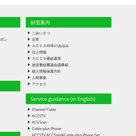
財団案内
ごあいさつ
ーポン
沿革
ＡＣＣＳ40年のあゆみ
法人情報
ＡＣＣＳ番組基準
放送番組審議会議事録
個人情報保護方針
人材募集
アクセス
Service guidance (in English)
Channel Table
ACCSTV
ACCSnet
Cable-plus Phone
ACCSTV,ACCSnet&Cable-plus Phone Set