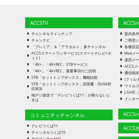
ACCSTV
ACCS
チャンネルラインナップ
提供条
チャンナビ
ご用意い
「プレミア」＆「アラカルト」多チャンネル
各種設
ACCSスマートワンサービス(スマートテレビ+ネ
Webメ
ット)
迷惑メ
「4K+」「4K+REC」STBサービス
ACCSメ
「4K+」「4K+REC」重要事項のご説明
通信端
STB「セットトップボックス」機能比較
iフィル
STB「セットトップボックス」説明書・DLNA対
ウイルス
応状況
J-SA
地デジ放送で「テレビつくば11」が映らないと
インタ
きは
ACCS
コミュニティチャンネル
テレビつくば11
ACCS光
チャンネルつくば10
アナウンサー紹介