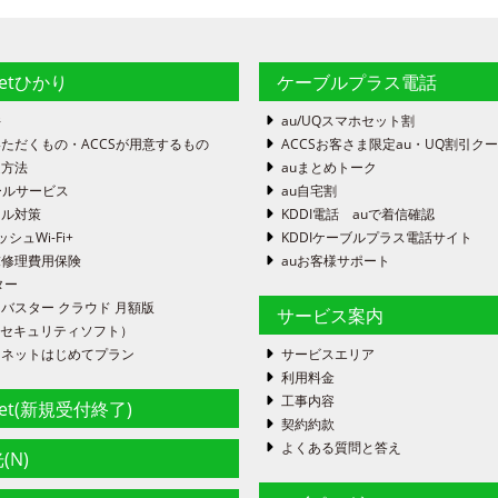
netひかり
ケーブルプラス電話
件
au/UQスマホセット割
ただくもの・ACCSが用意するもの
ACCSお客さま限定au・UQ割引ク
定方法
auまとめトーク
ールサービス
au自宅割
ール対策
KDDI電話 auで着信確認
ッシュWi-Fi+
KDDIケーブルプラス電話サイト
末修理費用保険
auお客様サポート
ター
バスター クラウド 月額版
サービス案内
FE（セキュリティソフト）
ーネットはじめてプラン
サービスエリア
利用料金
工事内容
net(新規受付終了)
契約約款
よくある質問と答え
(N)