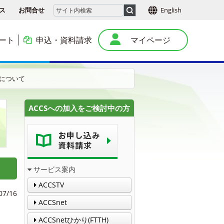
ス
お問合せ
English
ート
申込・資料請求
マイページ
本
了について
ACCSへの加入をご検討中の方
サービス案内
ACCSTV
07/16
ACCSnet
ACCSnetひかり(FTTH)