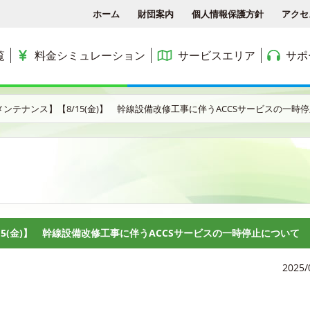
ホーム
財団案内
個人情報保護方針
アクセ
覧
料金シミュレーション
サービスエリア
サポ
各種手続き
ACCSTV
サービスエリア
料金シミュレーション
ACCS光 with NTT東日
ンテナンス】【8/15(金)】 幹線設備改修工事に伴うACCSサービスの一時
アクセス
ACCSnetひかり
エリアマップ
利用料金
よくある質問と答え
ACCSnet(新規受付終了)
民間集合住宅
お問合せ
ケーブルプラス電話
公務員住宅
コミュニティチャンネル
公団・県営住宅
5(金)】 幹線設備改修工事に伴うACCSサービスの一時停止について
2025/