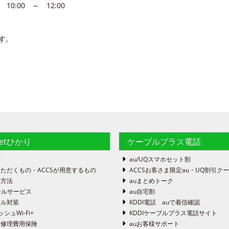
:00 ～ 12:00
す。
netひかり
ケーブルプラス電話
件
au/UQスマホセット割
ただくもの・ACCSが用意するもの
ACCSお客さま限定au・UQ割引ク
定方法
auまとめトーク
ールサービス
au自宅割
ール対策
KDDI電話 auで着信確認
ッシュWi-Fi+
KDDIケーブルプラス電話サイト
末修理費用保険
auお客様サポート