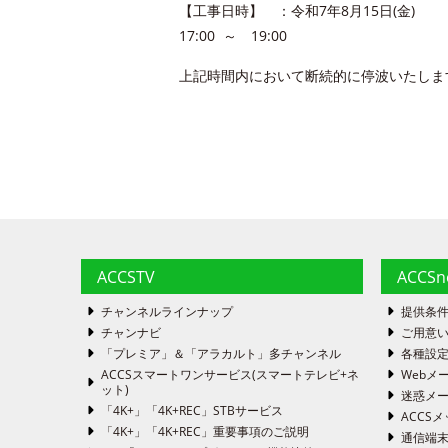
【工事日時】 ：令和7年8月15日(金) 10
17:00 ～ 19:00
上記時間内において断続的に停波いたしま
ACCSTV
ACCS
チャンネルラインナップ
提供条
チャンナビ
ご用意い
「プレミア」＆「アラカルト」多チャンネル
各種設
ACCSスマートワンサービス(スマートテレビ+ネ
Webメ
ット)
迷惑メ
「4K+」「4K+REC」STBサービス
ACCSメ
「4K+」「4K+REC」重要事項のご説明
通信端