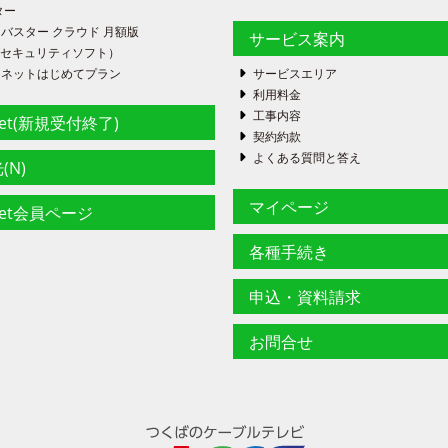
ター
バスター クラウド 月額版
サービス案内
FE（セキュリティソフト）
ーネットはじめてプラン
サービスエリア
利用料金
工事内容
net(新規受付終了)
契約約款
よくある質問と答え
(N)
マイページ
net会員ページ
各種手続き
申込・資料請求
お問合せ