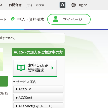
ス
お問合せ
English
ート
申込・資料請求
マイページ
本
停止について
ACCSへの加入をご検討中の方
サービス案内
ACCSTV
08/15
ACCSnet
ACCSnetひかり(FTTH)