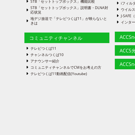
STB「セットトップボックス」機能比較
iフィル
STB「セットトップボックス」説明書・DLNA対
ウイルス
応状況
J-SA
地デジ放送で「テレビつくば11」が映らないと
インタ
きは
ACCS
コミュニティチャンネル
テレビつくば11
ACCS光
チャンネルつくば10
アナウンサー紹介
ACCS
コミュニティチャンネルでCMをお考えの方
テレビつくば11動画配信(Youtube)