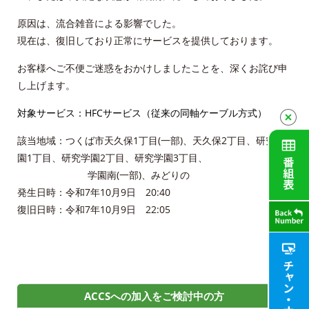
申込・資料請求
原因は、流合雑音による影響でした。
お問合せ
現在は、復旧しており正常にサービスを提供しております。
お客様へご不便ご迷惑をおかけしましたことを、深くお詫び申
財団案内
し上げます。
対象サービス：HFCサービス（従来の同軸ケーブル方式）
ごあいさつ
該当地域：つくば市天久保1丁目(一部)、天久保2丁目、研究学
沿革
園1丁目、研究学園2丁目、研究学園3丁目、
学園南(一部)、みどりの
ＡＣＣＳ40年のあゆみ
発生日時：令和7年10月9日 20:40
復旧日時：令和7年10月9日 22:05
法人情報
ＡＣＣＳ番組基準
放送番組審議会議事録
ACCSへの加入をご検討中の方
個人情報保護方針