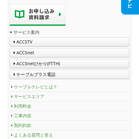
人材募集
アクセス
サービス案内
ACCSTV
Service guidance (in English)
ACCSnet
Channel Table
ACCSnetひかり(FTTH)
ケーブルプラス電話
ACCSTV
ケーブルテレビとは？
ACCSnet
サービスエリア
利用料金
Cable-plus Phone
工事内容
ACCSTV,ACCSnet&Cable-plus Phone Set
契約約款
Service
よくある質問と答え