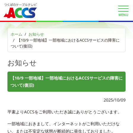
auお客様サポート
MENU
サービス案内
サービスエリア
ホーム
お知らせ
【10/9 一部地域】一部地域におけるACCSサービスの障害に
ついて(復旧)
利用料金
お知らせ
工事内容
契約約款
【10/9 一部地域】一部地域におけるACCSサービスの障害に
ついて(復旧)
よくある質問と答え
2025/10/09
マイページ
平素よりACCSをご利用いただき誠にありがとうございます。
各種手続き
一部地域におきまして、インターネットがご利用いただけな
い、または不安定な状態が断続的に発生しておりました。