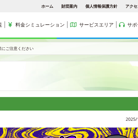
ホーム
財団案内
個人情報保護方針
アクセ
覧
料金シミュレーション
サービスエリア
サポ
各種手続き
ACCSTV
サービスエリア
料金シミュレーション
ACCS光 with NTT東日
業にご注意ください
アクセス
ACCSnetひかり
エリアマップ
利用料金
よくある質問と答え
ACCSnet(新規受付終了)
民間集合住宅
お問合せ
ケーブルプラス電話
公務員住宅
コミュニティチャンネル
公団・県営住宅
2025/