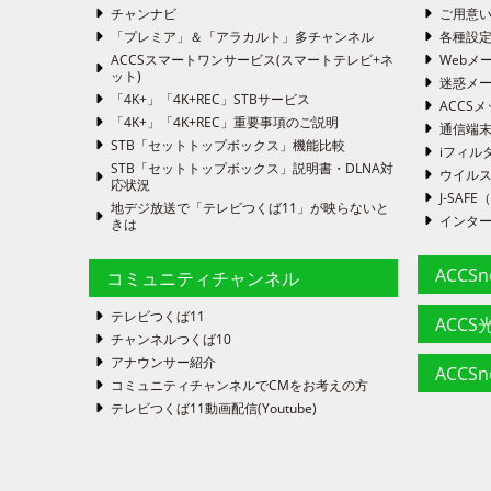
チャンナビ
ご用意い
「プレミア」＆「アラカルト」多チャンネル
各種設
ACCSスマートワンサービス(スマートテレビ+ネ
Webメ
ット)
迷惑メ
「4K+」「4K+REC」STBサービス
ACCSメ
「4K+」「4K+REC」重要事項のご説明
通信端
STB「セットトップボックス」機能比較
iフィル
STB「セットトップボックス」説明書・DLNA対
ウイルス
応状況
J-SA
地デジ放送で「テレビつくば11」が映らないと
インタ
きは
ACCS
コミュニティチャンネル
テレビつくば11
ACCS光
チャンネルつくば10
アナウンサー紹介
ACCS
コミュニティチャンネルでCMをお考えの方
テレビつくば11動画配信(Youtube)