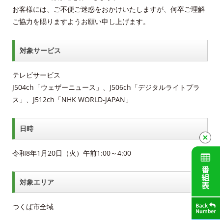
お客様には、ご不便ご迷惑をおかけいたしますが、何卒ご理解
放送番組審議会議事録
ご協力を賜りますようお願い申し上げます。
個人情報保護方針
対象サービス
人材募集
テレビサービス
アクセス
J504ch「ウェザーニュース」、J506ch「デジタルライトプラ
ス」、J512ch「NHK WORLD-JAPAN」
Service guidance (in English)
日時
Channel Table
令和8年1月20日（火）午前1:00～4:00
ACCSTV
対象エリア
ACCSnet
つくば市全域
Cable-plus Phone