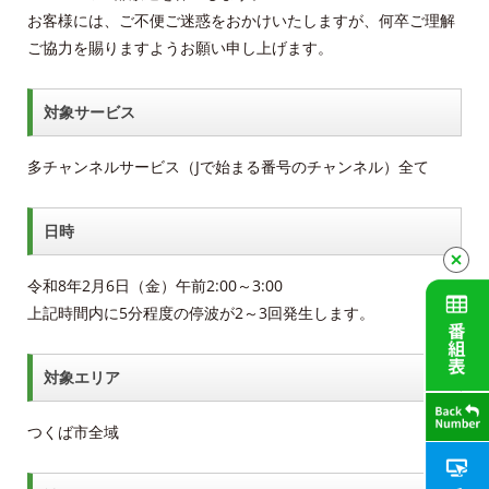
お客様には、ご不便ご迷惑をおかけいたしますが、何卒ご理解
ＡＣＣＳ40年のあゆみ
ご協力を賜りますようお願い申し上げます。
法人情報
対象サービス
ＡＣＣＳ番組基準
多チャンネルサービス（Jで始まる番号のチャンネル）全て
放送番組審議会議事録
日時
個人情報保護方針
令和8年2月6日（金）午前2:00～3:00
人材募集
上記時間内に5分程度の停波が2～3回発生します。
アクセス
対象エリア
Service guidance (in English)
つくば市全域
Channel Table