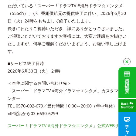
財団案内
ただいている「スーパー！ドラマTV #海外ドラマ☆エンタメ
（555ch）」が、番組供給元の提供終了に伴い、2026年6月30
ごあいさつ
日（火）24時をもちまして終了いたします。
長きにわたりご視聴いただき、誠にありがとうございました。
沿革
ご視聴いただいておりますお客様には、大変ご迷惑をお掛けい
たしますが、何卒ご理解くださいますよう、お願い申し上げま
ＡＣＣＳ40年のあゆみ
す。
法人情報
■サービス終了日時
2026年6月30日（火） 24時
ＡＣＣＳ番組基準
＜本件に関するお問い合わせ先＞
放送番組審議会議事録
「スーパー！ドラマTV #海外ドラマ☆エンタメ」カスタマーセ
ンター
個人情報保護方針
TEL 0570-002-679／受付時間 10:00～20:00（年中無休）
※IP電話から03-6630-6299
人材募集
スーパー！ドラマTV #海外ドラマ☆エンタメ」公式WEBサイト
アクセス