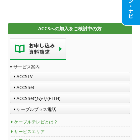
Service guidance (in English)
ACCSへの加入をご検討中の方
Channel Table
ACCSTV
ACCSnet
サービス案内
Cable-plus Phone
ACCSTV
ACCSnet
ACCSTV,ACCSnet&Cable-plus Phone Set
Service
ACCSnetひかり(FTTH)
ACCS Cable Connection
ケーブルプラス電話
ケーブルテレビとは？
つくばもん（地域情報サイト）
サービスエリア