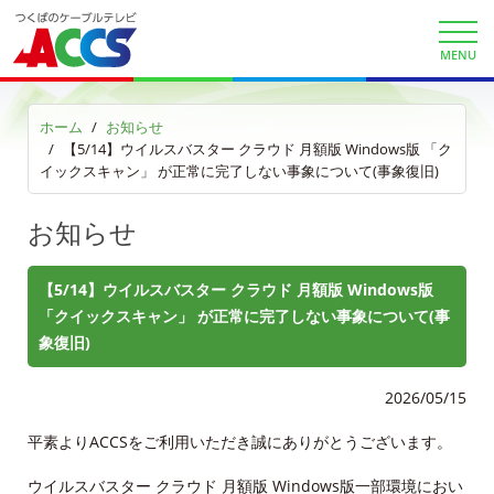
放送番組審議会議事録
MENU
個人情報保護方針
ホーム
お知らせ
【5/14】ウイルスバスター クラウド 月額版 Windows版 「ク
人材募集
イックスキャン」 が正常に完了しない事象について(事象復旧)
アクセス
お知らせ
Service guidance (in English)
【5/14】ウイルスバスター クラウド 月額版 Windows版
「クイックスキャン」 が正常に完了しない事象について(事
Channel Table
象復旧)
ACCSTV
2026/05/15
ACCSnet
平素よりACCSをご利用いただき誠にありがとうございます。
Cable-plus Phone
ウイルスバスター クラウド 月額版 Windows版一部環境におい