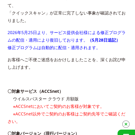
て、
ACCSTV,ACCSnet&Cable-plus Phone Set
「クイックスキャン」が正常に完了しない事象が確認されてお
Service
りました。
ACCS Cable Connection
2026年5月25日より、サービス提供会社様による修正プログラ
ムの配信・適用により復旧しております。
（5月28日追記）
修正プログラムは自動的に配信・適用されます。
つくばもん（地域情報サイト）
お客様へご不便ご迷惑をおかけしましたことを、深くお詫び申
し上げます。
〇対象サービス（ACCSnet）
ウイルスバスター クラウド 月額版
※ACCSnetにおいてご契約のお客様が対象です。
※ACCSnet以外でご契約のお客様はご契約先等でご確認くだ
さい。
〇対象バージョン（現行バージョン）