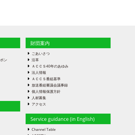
財団案内
ごあいさつ
ーポン
沿革
ＡＣＣＳ40年のあゆみ
法人情報
ＡＣＣＳ番組基準
放送番組審議会議事録
個人情報保護方針
人材募集
アクセス
Service guidance (in English)
Channel Table