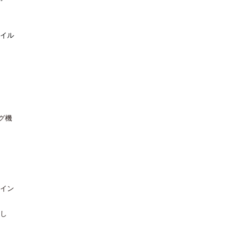
ァイル
グ機
がイン
まし