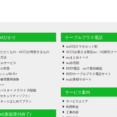
netひかり
ケーブルプラス電話
件
au/UQスマホセット割
ただくもの・ACCSが用意するもの
ACCSお客さま限定au・UQ割引ク
定方法
auまとめトーク
ールサービス
au自宅割
ール対策
KDDI電話 auで着信確認
ッシュWi-Fi+
KDDIケーブルプラス電話サイト
末修理費用保険
auお客様サポート
ター
バスター クラウド 月額版
サービス案内
FE（セキュリティソフト）
ーネットはじめてプラン
サービスエリア
利用料金
工事内容
net(新規受付終了)