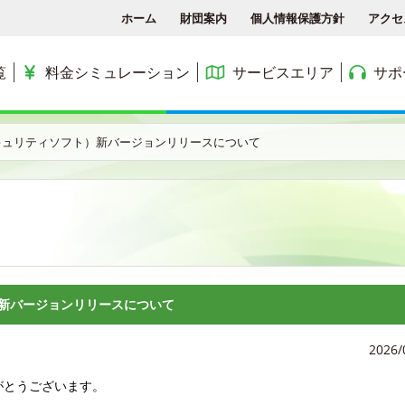
ホーム
財団案内
個人情報保護方針
アクセ
覧
料金シミュレーション
サービスエリア
サポ
各種手続き
ACCSTV
サービスエリア
料金シミュレーション
ACCS光 with NTT東日
E（セキュリティソフト）新バージョンリリースについて
アクセス
ACCSnetひかり
エリアマップ
利用料金
よくある質問と答え
ACCSnet(新規受付終了)
民間集合住宅
お問合せ
ケーブルプラス電話
公務員住宅
コミュニティチャンネル
公団・県営住宅
ト）新バージョンリリースについて
2026/
がとうございます。