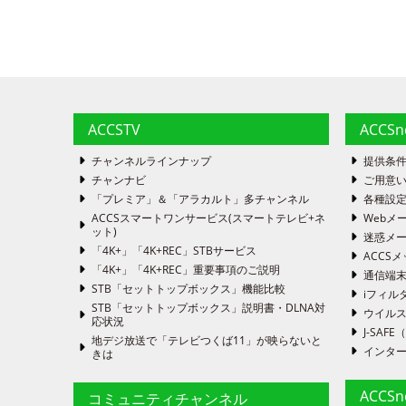
ACCSTV
ACCS
チャンネルラインナップ
提供条
チャンナビ
ご用意い
「プレミア」＆「アラカルト」多チャンネル
各種設
ACCSスマートワンサービス(スマートテレビ+ネ
Webメ
ット)
迷惑メ
「4K+」「4K+REC」STBサービス
ACCSメ
「4K+」「4K+REC」重要事項のご説明
通信端
STB「セットトップボックス」機能比較
iフィル
STB「セットトップボックス」説明書・DLNA対
ウイルス
応状況
J-SA
地デジ放送で「テレビつくば11」が映らないと
インタ
きは
ACCS
コミュニティチャンネル