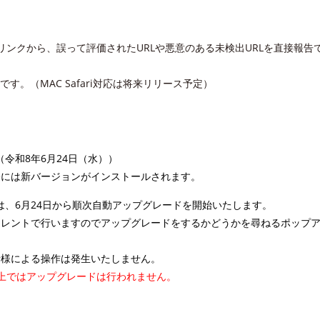
ンクから、誤って評価されたURLや悪意のある未検出URLを直接報告
用可能です。（MAC Safari対応は将来リリース予定）
）（令和8年6月24日（水））
には新バージョンがインストールされます。
へは、6月24日から順次自動アップグレードを開始いたします。
イレントで行いますのでアップグレードをするかどうかを尋ねるポップ
者様による操作は発生いたしません。
OS12上ではアップグレードは行われません。