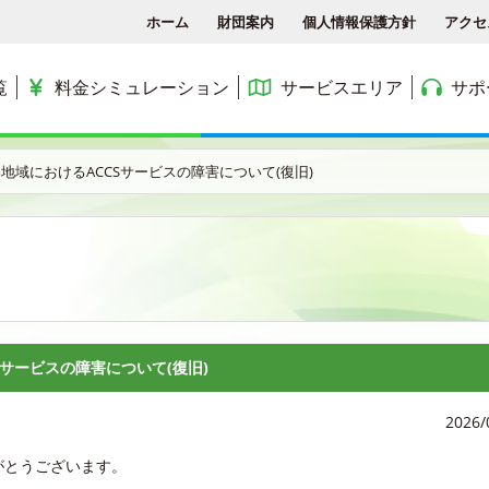
ホーム
財団案内
個人情報保護方針
アクセ
覧
料金シミュレーション
サービスエリア
サポ
各種手続き
ACCSTV
サービスエリア
料金シミュレーション
ACCS光 with NTT東日
部地域におけるACCSサービスの障害について(復旧)
アクセス
ACCSnetひかり
エリアマップ
利用料金
よくある質問と答え
ACCSnet(新規受付終了)
民間集合住宅
お問合せ
ケーブルプラス電話
公務員住宅
コミュニティチャンネル
公団・県営住宅
Sサービスの障害について(復旧)
2026/
がとうございます。