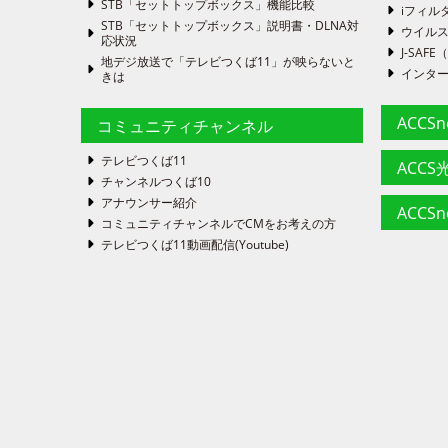
STB「セットトップボックス」機能比較
iフィル
STB「セットトップボックス」説明書・DLNA対
ウイルス
応状況
J-SA
地デジ放送で「テレビつくば11」が映らないと
インタ
きは
ACCS
コミュニティチャンネル
テレビつくば11
ACCS光
チャンネルつくば10
アナウンサー紹介
ACCS
コミュニティチャンネルでCMをお考えの方
テレビつくば11動画配信(Youtube)