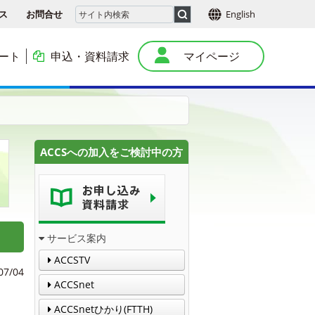
ス
お問合せ
English
ート
申込・資料請求
マイページ
本
ACCSへの加入をご検討中の方
サービス案内
ACCSTV
07/04
ACCSnet
ACCSnetひかり(FTTH)