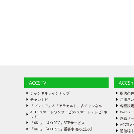
ACCSTV
ACCS
チャンネルラインナップ
提供条
チャンナビ
ご用意い
「プレミア」＆「アラカルト」多チャンネル
各種設
ACCSスマートワンサービス(スマートテレビ+ネ
Webメ
ット)
迷惑メ
「4K+」「4K+REC」STBサービス
ACCSメ
「4K+」「4K+REC」重要事項のご説明
通信端