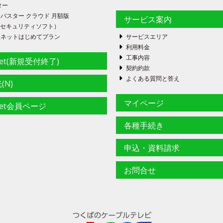
ター
バスター クラウド 月額版
サービス案内
FE（セキュリティソフト）
ーネットはじめてプラン
サービスエリア
利用料金
工事内容
net(新規受付終了)
契約約款
よくある質問と答え
(N)
マイページ
net会員ページ
各種手続き
申込・資料請求
お問合せ