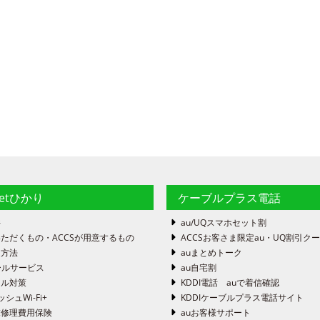
netひかり
ケーブルプラス電話
件
au/UQスマホセット割
ただくもの・ACCSが用意するもの
ACCSお客さま限定au・UQ割引ク
定方法
auまとめトーク
ールサービス
au自宅割
ール対策
KDDI電話 auで着信確認
ッシュWi-Fi+
KDDIケーブルプラス電話サイト
末修理費用保険
auお客様サポート