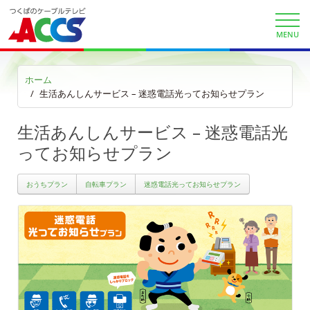
ごあいさつ
MENU
沿革
ＡＣＣＳ40年のあゆみ
ホーム
生活あんしんサービス – 迷惑電話光ってお知らせプラン
法人情報
生活あんしんサービス – 迷惑電話光
ＡＣＣＳ番組基準
ってお知らせプラン
放送番組審議会議事録
おうちプラン
自転車プラン
迷惑電話光ってお知らせプラン
個人情報保護方針
人材募集
アクセス