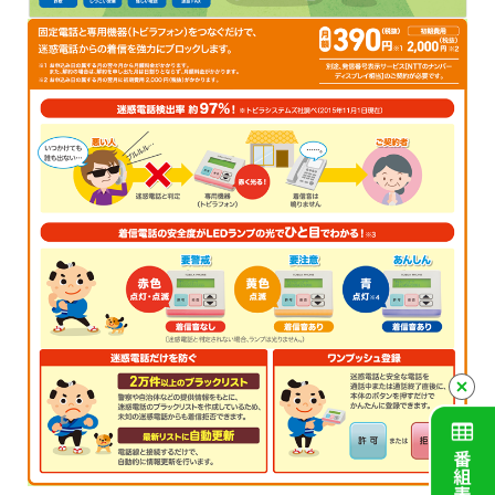
Service guidance (in English)
Channel Table
ACCSTV
ACCSnet
Cable-plus Phone
ACCSTV,ACCSnet&Cable-plus Phone Set
Service
ACCS Cable Connection
つくばもん（地域情報サイト）