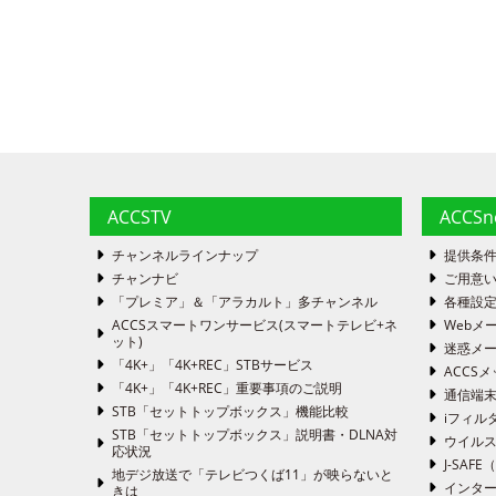
ACCSTV
ACCS
チャンネルラインナップ
提供条
チャンナビ
ご用意い
「プレミア」＆「アラカルト」多チャンネル
各種設
ACCSスマートワンサービス(スマートテレビ+ネ
Webメ
ット)
迷惑メ
「4K+」「4K+REC」STBサービス
ACCSメ
「4K+」「4K+REC」重要事項のご説明
通信端
STB「セットトップボックス」機能比較
iフィル
STB「セットトップボックス」説明書・DLNA対
ウイルス
応状況
J-SA
地デジ放送で「テレビつくば11」が映らないと
インタ
きは