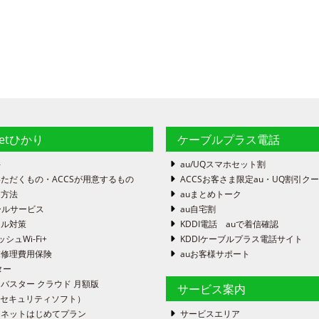
netひかり
ケーブルプラス電話
件
au/UQスマホセット割
ただくもの・ACCSが用意するもの
ACCSお客さま限定au・UQ割引ク
定方法
auまとめトーク
ールサービス
au自宅割
ール対策
KDDI電話 auで着信確認
ッシュWi-Fi+
KDDIケーブルプラス電話サイト
末修理費用保険
auお客様サポート
ター
バスター クラウド 月額版
サービス案内
FE（セキュリティソフト）
ーネットはじめてプラン
サービスエリア