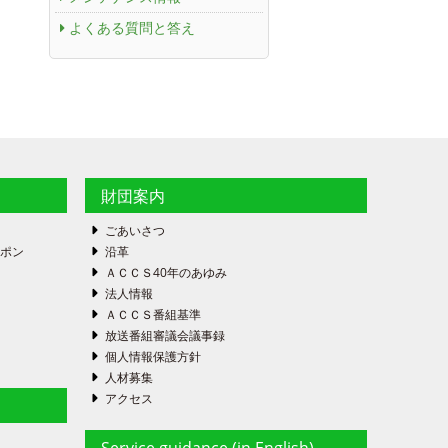
よくある質問と答え
財団案内
ごあいさつ
ーポン
沿革
ＡＣＣＳ40年のあゆみ
法人情報
ＡＣＣＳ番組基準
放送番組審議会議事録
個人情報保護方針
人材募集
アクセス
Service guidance (in English)