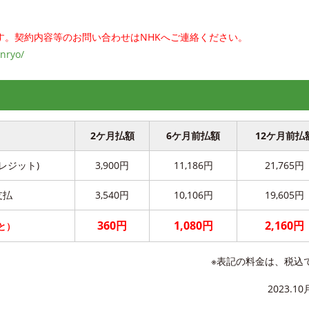
す。契約内容等のお問い合わせはNHKへご連絡ください。
inryo/
2ケ月払額
6ケ月前払額
12ケ月前払
レジット)
3,900円
11,186円
21,765円
支払
3,540円
10,106円
19,605円
360円
1,080円
2,160円
と）
※表記の料金は、税込
2023.1