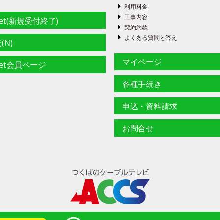
利用料金
工事内容
net(新規受付終了)
契約約款
よくある質問と答え
(N)
マイページ
net会員ページ
各種手続き
申込・資料請求
お問合せ