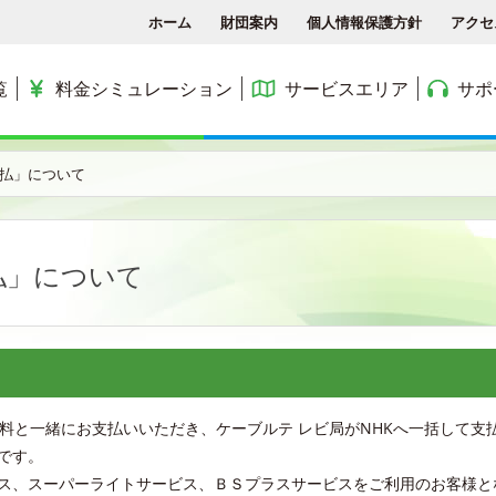
ホーム
財団案内
個人情報保護方針
アクセ
覧
料金シミュレーション
サービスエリア
サポ
各種手続き
ACCSTV
サービスエリア
料金シミュレーション
ACCS光 with NTT東日
支払」について
アクセス
ACCSnetひかり
エリアマップ
利用料金
よくある質問と答え
ACCSnet(新規受付終了)
民間集合住宅
支払」について
お問合せ
ケーブルプラス電話
公務員住宅
コミュニティチャンネル
公団・県営住宅
料と一緒にお支払いいただき、ケーブルテ レビ局がNHKへ一括して支
です。
ス、スーパーライトサービス、ＢＳプラスサービスをご利用のお客様と