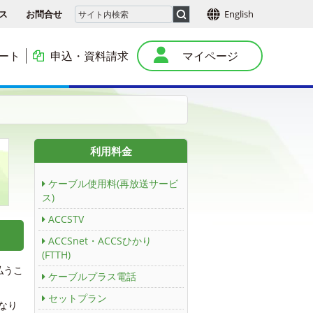
ス
お問合せ
English
ート
申込・資料請求
マイページ
本
利用料金
ケーブル使用料(再放送サービ
ス)
ACCSTV
ACCSnet・ACCSひかり
(FTTH)
払うこ
ケーブルプラス電話
セットプラン
なり